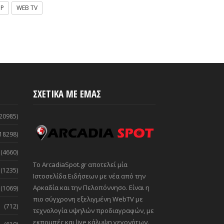
OP
WEB TV
ΣΧΕΤΙΚΑ ΜΕ ΕΜΑΣ
20985)
18298)
(4660)
Το ArcadiaSpot.gr αποτελεί μία
(1235)
Ιστοσελίδα Ειδήσεων με νέα από την
Αρκαδία και την Πελοπόννησο. Είναι η
(1069)
πιο σύγχρονη εξελιγμένη WebTV με
(712)
τεχνολογία υψηλών προδιαγραφών, με
εκπομπές και live κάλυψη γεγονότων.