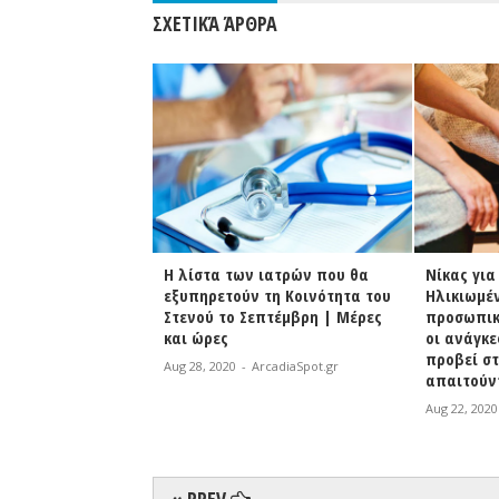
ΣΧΕΤΙΚΆ ΆΡΘΡΑ
τής λειτουργίας
Η λίστα των ιατρών που θα
Νίκας γι
η Βυτίνα
εξυπηρετούν τη Κοινότητα του
Ηλικιωμέν
Στενού το Σεπτέμβρη | Μέρες
προσωπικ
rcadiaSpot.gr
και ώρες
οι ανάγκε
προβεί στ
Aug 28, 2020
-
ArcadiaSpot.gr
απαιτούν
Aug 22, 2020
« PREV