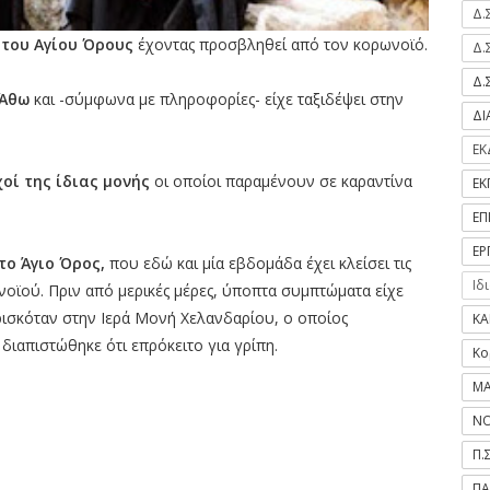
Δ.
 του Αγίου Όρους
έχοντας προσβληθεί από τον κορωνοϊό.
Δ.
Δ.
 Άθω
και -σύμφωνα με πληροφορίες- είχε ταξιδέψει στην
Δ
ΕΚ
οί της ίδιας μονής
οι οποίοι παραμένουν σε καραντίνα
ΕΚ
ΕΠ
ΕΡ
το Άγιο Όρος,
που εδώ και μία εβδομάδα έχει κλείσει τις
Ιδ
οϊού. Πριν από μερικές μέρες, ύποπτα συμπτώματα είχε
ρισκόταν στην Ιερά Μονή Χελανδαρίου, ο οποίος
ΚΑ
ιαπιστώθηκε ότι επρόκειτο για γρίπη.
Κο
ΜΑ
ΝΟ
Π.
ΠΑ