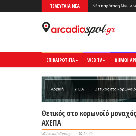
ΤΕΛΕΥΤΑΙΑ ΝΕΑ
Νέα παράταση λίγων ω
ΕΠΙΚΑΙΡΟΤΗΤΑ
WEB TV
ΔΗΜΟΙ ΑΡ
Αρχική
ΥΓΕΙΑ
Θετικός στο κορωνοϊό
Θετικός στο κορωνοϊό μοναχός
ΑΧΕΠΑ
ArcadiaSpot.gr
17:35