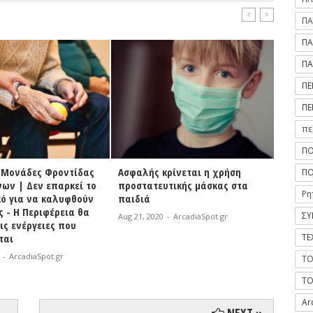
ΠΑ
ΠΑ
ΠΑ
ΠΕ
ΠΕ
πε
ΠΟ
α Μονάδες Φροντίδας
Ασφαλής κρίνεται η χρήση
Με απ
ΠΟ
ων | Δεν επαρκεί το
προστατευτικής μάσκας στα
Περιφ
Ρη
ό για να καλυφθούν
παιδιά
καλύπτ
ς - Η Περιφέρεια θα
επικο
ΣΥ
Aug 21, 2020
-
ArcadiaSpot.gr
ις ενέργειες που
Καλαμά
ΤΕ
ται
καταν
δημόσι
-
ArcadiaSpot.gr
ΤΟ
Aug 20, 
ΤΟ
Ar
NEXT »