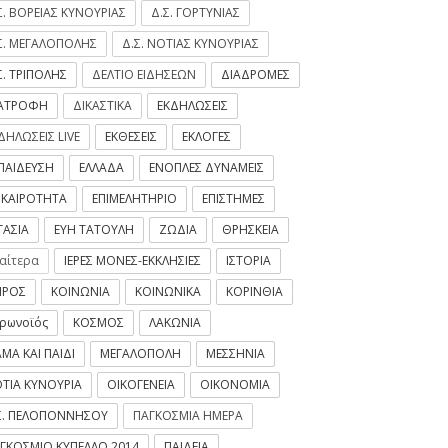
Σ. ΒΟΡΕΙΑΣ ΚΥΝΟΥΡΙΑΣ
Δ.Σ. ΓΟΡΤΥΝΙΑΣ
Σ. ΜΕΓΑΛΟΠΟΛΗΣ
Δ.Σ. ΝΟΤΙΑΣ ΚΥΝΟΥΡΙΑΣ
Σ. ΤΡΙΠΟΛΗΣ
ΔΕΛΤΙΟ ΕΙΔΗΣΕΩΝ
ΔΙΑΔΡΟΜΕΣ
ΙΑΤΡΟΦΗ
ΔΙΚΑΣΤΙΚΑ
ΕΚΔΗΛΩΣΕΙΣ
ΔΗΛΩΣΕΙΣ LIVE
ΕΚΘΕΣΕΙΣ
ΕΚΛΟΓΕΣ
ΠΑΙΔΕΥΣΗ
ΕΛΛΑΔΑ
ΕΝΟΠΛΕΣ ΔΥΝΑΜΕΙΣ
ΙΚΑΙΡΟΤΗΤΑ
ΕΠΙΜΕΛΗΤΗΡΙΟ
ΕΠΙΣΤΗΜΕΣ
ΓΑΣΙΑ
ΕΥΗ ΤΑΤΟΥΛΗ
ΖΩΔΙΑ
ΘΡΗΣΚΕΙΑ
ιαίτερα
ΙΕΡΕΣ ΜΟΝΕΣ-ΕΚΚΛΗΣΙΕΣ
ΙΣΤΟΡΙΑ
ΙΡΟΣ
ΚΟΙΝΩΝΙΑ
ΚΟΙΝΩΝΙΚΑ
ΚΟΡΙΝΘΙΑ
ρωνοϊός
ΚΟΣΜΟΣ
ΛΑΚΩΝΙΑ
ΜΑ ΚΑΙ ΠΑΙΔΙ
ΜΕΓΑΛΟΠΟΛΗ
ΜΕΣΣΗΝΙΑ
ΤΙΑ ΚΥΝΟΥΡΙΑ
ΟΙΚΟΓΕΝΕΙΑ
ΟΙΚΟΝΟΜΙΑ
Σ. ΠΕΛΟΠΟΝΝΗΣΟΥ
ΠΑΓΚΟΣΜΙΑ ΗΜΕΡΑ
ΓΚΟΣΜΙΟ ΚΥΠΕΛΛΟ 2014
ΠΑΙΔΕΙΑ