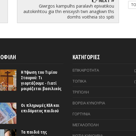
T
Giwrgos kampulhs paralavh epivatikou
autokinhtou gia thn enisxysh twn anagkwn ths
domhs voitheia sto spiti
ΟΦΙΛΗ
ΚΑΤΗΓΟΡΙΕΣ
ΕΠΙΚΑΙΡΟΤΗΤΑ
(
Η Υψωση του Τιμίου
Σταυρού: Τι
ΤΟΠΙΚΑ
(
γιορτάζουμε - Γιατί
μοιράζεται βασιλικός
ΤΡΙΠΟΛΗ
ΒΟΡΕΙΑ ΚΥΝΟΥΡΙΑ
Οι πληρωμές ΚΕΑ και
επιδόματος παιδιού
ΓΟΡΤΥΝΙΑ
ΜΕΓΑΛΟΠΟΛΗ
Τα παιδιά της
ΝΟΤΙΑ ΚΥΝΟΥΡΙΑ