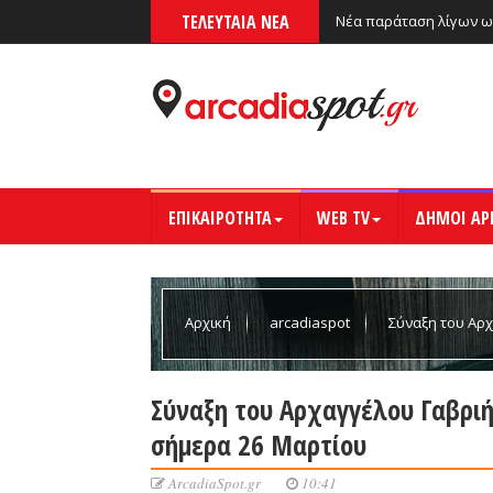
ΤΕΛΕΥΤΑΙΑ ΝΕΑ
Νέα παράταση λίγων ω
ΕΠΙΚΑΙΡΟΤΗΤΑ
WEB TV
ΔΗΜΟΙ ΑΡ
Αρχική
arcadiaspot
Σύναξη του Αρχ
Μαρτίου
Σύναξη του Αρχαγγέλου Γαβριή
σήμερα 26 Μαρτίου
ArcadiaSpot.gr
10:41