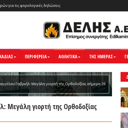
ρών για τις φορολογικές δηλώσεις
ΚΑΔΙΑΣ
ΠΕΡΙΦΕΡΕΙΑ
ΑΘΛΗΤΙΚΑ
ΤΗΣ ΗΜΕΡΑΣ
Γ
αγγέλου Γαβριήλ: Μεγάλη γιορτή της Oρθοδοξίας σήμερα 26
λ: Μεγάλη γιορτή της Oρθοδοξίας