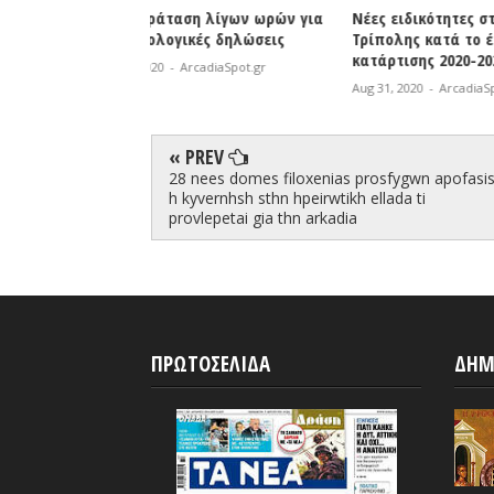
η λίγων ωρών για
Νέες ειδικότητες στο ΔΙΕΚ
Φωτιά σε 
κές δηλώσεις
Τρίπολης κατά το έτος
| Άμεση κ
κατάρτισης 2020-2021
Πυροσβεσ
rcadiaSpot.gr
Aug 31, 2020
-
ArcadiaSpot.gr
Aug 31, 2020
« PREV
28 nees domes filoxenias prosfygwn apofasi
h kyvernhsh sthn hpeirwtikh ellada ti
provlepetai gia thn arkadia
ΠΡΩΤΟΣΕΛΙΔΑ
ΔΗΜ