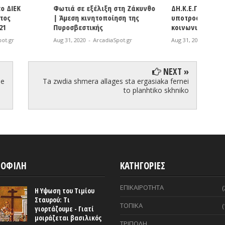
εξέλιξη στη Ζάκυνθο
ΔΗ.Κ.Ε.Γ. | Χορήγηση
Βόρει
ινητοποίηση της
υποτροφιών του ΕΑΠ στους
σε όλο
τικής
κοινωνικά ασθενέστερους
γηπέδ
-
ArcadiaSpot.gr
Aug 31, 2020
-
ArcadiaSpot.gr
Aug 31, 
NEXT »
se
Ta zwdia shmera allages sta ergasiaka fernei
to planhtiko skhniko
ΟΦΙΛΗ
ΚΑΤΗΓΟΡΙΕΣ
ΕΠΙΚΑΙΡΟΤΗΤΑ
(
Η Υψωση του Τιμίου
Σταυρού: Τι
ΤΟΠΙΚΑ
(
γιορτάζουμε - Γιατί
μοιράζεται βασιλικός
ΤΡΙΠΟΛΗ