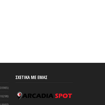
α Κυνουρία | Απολύμανση
Έρχονται 550 προσλήψεις στα
υς τους χώρους του
ΚΤΕΛ
ου Αγίου Ανδρέα
Aug 31, 2020
-
ArcadiaSpot.gr
2020
-
ArcadiaSpot.gr
ΣΧΕΤΙΚΑ ΜΕ ΕΜΑΣ
20985)
18298)
(4660)