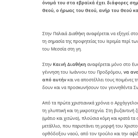
όνομά του στα εβραϊκά έχει διάφορες σημ
Θεού, ο ήρωας του Θεού, ανήρ του Θεού κ
Στην Παλαιά Διαθήκη αναφέρεται να εξηγεί στο
τη σημασία της προφητείας του Ιερεμία περί τ
του Μεσσία στη γη.
Στην
Καινή Διαθήκη
αναφέρεται μόνο στο Ευα
γέννηση του Ιωάννου του Προδρόμου,
να ανα
από αυτήν
και να αποστέλλει τους ποιμένες τ
δουν και να προσκυνήσουν τον γεννηθέντα Σ
Από τα πρώτα χριστιανικά χρόνια ο Αρχάγγελος
τη γλυπτική και τη μικροτεχνία. Στη βυζαντιν
(ιμάτιο και χιτώνα), πλούσια κόμη και κρατά τ
μετάλλιο, που παριστάνει τη μορφή του Χριστο
ορθόδοξου ναού, από τον τρούλο και την αψίδ