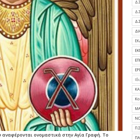
Δ.
Δ.
Δ.
Δ
ΕΚ
ΕΚ
ΕΠ
ΕΡ
Ιδ
ΚΑ
Κο
ΜΑ
ΝΟ
Π.
υ αναφέρονται ονομαστικά στην Αγία Γραφή. Το
ΠΑ