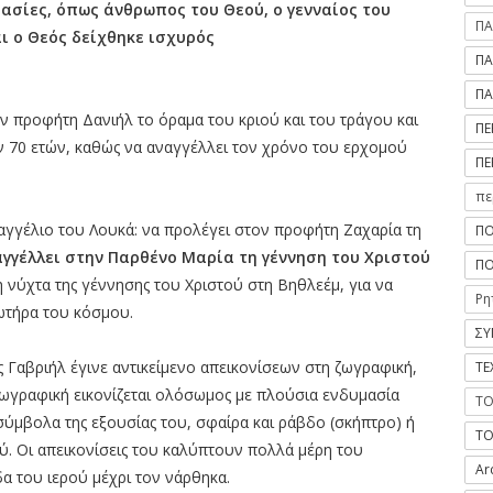
ασίες, όπως άνθρωπος του Θεού, ο γενναίος του
ΠΑ
αι ο Θεός δείχθηκε ισχυρός
ΠΑ
ΠΑ
ν προφήτη Δανιήλ το όραμα του κριού και του τράγου και
ΠΕ
ων 70 ετών, καθώς να αναγγέλλει τον χρόνο του ερχομού
ΠΕ
πε
γγέλιο του Λουκά: να προλέγει στον προφήτη Ζαχαρία τη
ΠΟ
γγέλλει στην Παρθένο Μαρία τη γέννηση του Χριστού
ΠΟ
η νύχτα της γέννησης του Χριστού στη Βηθλεέμ, για να
Ρη
ωτήρα του κόσμου.
ΣΥ
 Γαβριήλ έγινε αντικείμενο απεικονίσεων στη ζωγραφική,
ΤΕ
ή ζωγραφική εικονίζεται ολόσωμος με πλούσια ενδυμασία
ΤΟ
α σύμβολα της εξουσίας του, σφαίρα και ράβδο (σκήπτρο) ή
ΤΟ
ύ. Οι απεικονίσεις του καλύπτουν πολλά μέρη του
Ar
α του ιερού μέχρι τον νάρθηκα.