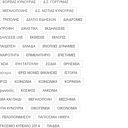
Σ. ΒΟΡΕΙΑΣ ΚΥΝΟΥΡΙΑΣ
Δ.Σ. ΓΟΡΤΥΝΙΑΣ
Σ. ΜΕΓΑΛΟΠΟΛΗΣ
Δ.Σ. ΝΟΤΙΑΣ ΚΥΝΟΥΡΙΑΣ
Σ. ΤΡΙΠΟΛΗΣ
ΔΕΛΤΙΟ ΕΙΔΗΣΕΩΝ
ΔΙΑΔΡΟΜΕΣ
ΙΑΤΡΟΦΗ
ΔΙΚΑΣΤΙΚΑ
ΕΚΔΗΛΩΣΕΙΣ
ΔΗΛΩΣΕΙΣ LIVE
ΕΚΘΕΣΕΙΣ
ΕΚΛΟΓΕΣ
ΠΑΙΔΕΥΣΗ
ΕΛΛΑΔΑ
ΕΝΟΠΛΕΣ ΔΥΝΑΜΕΙΣ
ΙΚΑΙΡΟΤΗΤΑ
ΕΠΙΜΕΛΗΤΗΡΙΟ
ΕΠΙΣΤΗΜΕΣ
ΓΑΣΙΑ
ΕΥΗ ΤΑΤΟΥΛΗ
ΖΩΔΙΑ
ΘΡΗΣΚΕΙΑ
ιαίτερα
ΙΕΡΕΣ ΜΟΝΕΣ-ΕΚΚΛΗΣΙΕΣ
ΙΣΤΟΡΙΑ
ΙΡΟΣ
ΚΟΙΝΩΝΙΑ
ΚΟΙΝΩΝΙΚΑ
ΚΟΡΙΝΘΙΑ
ρωνοϊός
ΚΟΣΜΟΣ
ΛΑΚΩΝΙΑ
ΜΑ ΚΑΙ ΠΑΙΔΙ
ΜΕΓΑΛΟΠΟΛΗ
ΜΕΣΣΗΝΙΑ
ΤΙΑ ΚΥΝΟΥΡΙΑ
ΟΙΚΟΓΕΝΕΙΑ
ΟΙΚΟΝΟΜΙΑ
Σ. ΠΕΛΟΠΟΝΝΗΣΟΥ
ΠΑΓΚΟΣΜΙΑ ΗΜΕΡΑ
ΓΚΟΣΜΙΟ ΚΥΠΕΛΛΟ 2014
ΠΑΙΔΕΙΑ