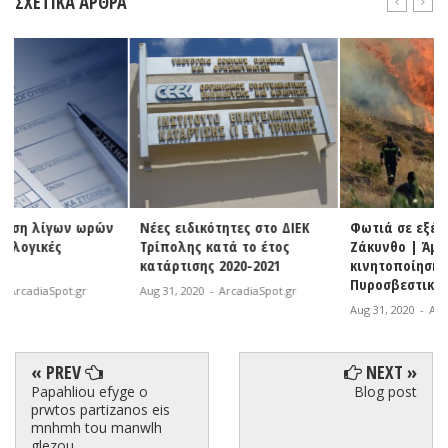
ΣΧΕΤΙΚΆ ΆΡΘΡΑ
ν
Νέες ειδικότητες στο ΔΙΕΚ
Φωτιά σε εξέλιξη στη
Τρίπολης κατά το έτος
Ζάκυνθο | Άμεση
κατάρτισης 2020-2021
κινητοποίηση της
Πυροσβεστικής
Aug 31, 2020
-
ArcadiaSpot.gr
Aug 31, 2020
-
ArcadiaSpot.gr
« PREV
NEXT »
Papahliou efyge o
Blog post
prwtos partizanos eis
mnhmh tou manwlh
glezou