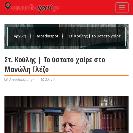
Αρχική
arcadiaspot
Στ. Κούλης | Το ύστατο χαίρε
στο Μανώλη Γλέζο
Στ. Κούλης | Το ύστατο χαίρε στο
Μανώλη Γλέζο
ArcadiaSpot.gr
23:47