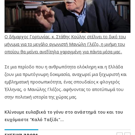
Ο δήμαρχος Γορτυνίας, κ. Στάθης Κούλης στέλνει το δικό του
μήνυμα για το μεγάλο αγωνιστή Μανώλη Γλέζο, η μνήμη του
οποίου θα μείνει ανεξίτηλα χαραγμένη για πάντα μέσα μας..
Σε μια περίοδο που η ανθρωπότητα ολόκληρη και η Ελλάδα
ζουν μια πρωτόγνωρη δοκιμασία, αναχωρεί μια ξεχωριστή και
εμβληματική προσωπικότητα, ένας σπουδαίος κ φλογερός
Έλληνας, ο Μανώλης Γλέζος...αφήνοντας το αποτύπωμά του
στην πολιτική ιστορία της χώρας μας.
Κλίνουμε ευλαβικά το γόνυ στο ανάστημά του και του
ευχόμαστε "Καλό Ταξίδι"...