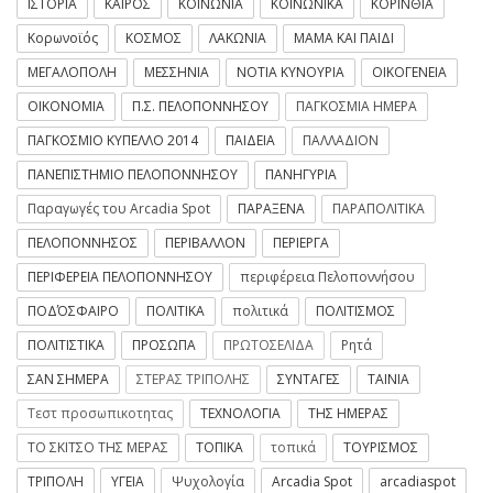
ΙΣΤΟΡΙΑ
ΚΑΙΡΟΣ
ΚΟΙΝΩΝΙΑ
ΚΟΙΝΩΝΙΚΑ
ΚΟΡΙΝΘΙΑ
Κορωνοϊός
ΚΟΣΜΟΣ
ΛΑΚΩΝΙΑ
ΜΑΜΑ ΚΑΙ ΠΑΙΔΙ
ΜΕΓΑΛΟΠΟΛΗ
ΜΕΣΣΗΝΙΑ
ΝΟΤΙΑ ΚΥΝΟΥΡΙΑ
ΟΙΚΟΓΕΝΕΙΑ
ΟΙΚΟΝΟΜΙΑ
Π.Σ. ΠΕΛΟΠΟΝΝΗΣΟΥ
ΠΑΓΚΟΣΜΙΑ ΗΜΕΡΑ
ΠΑΓΚΟΣΜΙΟ ΚΥΠΕΛΛΟ 2014
ΠΑΙΔΕΙΑ
ΠΑΛΛΑΔΙΟΝ
ΠΑΝΕΠΙΣΤΗΜΙΟ ΠΕΛΟΠΟΝΝΗΣΟΥ
ΠΑΝΗΓΥΡΙΑ
Παραγωγές του Arcadia Spot
ΠΑΡΑΞΕΝΑ
ΠΑΡΑΠΟΛΙΤΙΚΑ
ΠΕΛΟΠΟΝΝΗΣΟΣ
ΠΕΡΙΒΑΛΛΟΝ
ΠΕΡΙΕΡΓΑ
ΠΕΡΙΦΕΡΕΙΑ ΠΕΛΟΠΟΝΝΗΣΟΥ
περιφέρεια Πελοποννήσου
ΠΟΔΌΣΦΑΙΡΟ
ΠΟΛΙΤΙΚΑ
πολιτικά
ΠΟΛΙΤΙΣΜΟΣ
ΠΟΛΙΤΙΣΤΙΚΑ
ΠΡΟΣΩΠΑ
ΠΡΩΤΟΣΕΛΙΔΑ
Ρητά
ΣΑΝ ΣΗΜΕΡΑ
ΣΤΕΡΑΣ ΤΡΙΠΟΛΗΣ
ΣΥΝΤΑΓΕΣ
ΤΑΙΝΙΑ
Τεστ προσωπικοτητας
ΤΕΧΝΟΛΟΓΙΑ
ΤΗΣ ΗΜΕΡΑΣ
ΤΟ ΣΚΙΤΣΟ ΤΗΣ ΜΕΡΑΣ
ΤΟΠΙΚΑ
τοπικά
ΤΟΥΡΙΣΜΟΣ
ΤΡΙΠΟΛΗ
ΥΓΕΙΑ
Ψυχολογία
Arcadia Spot
arcadiaspot