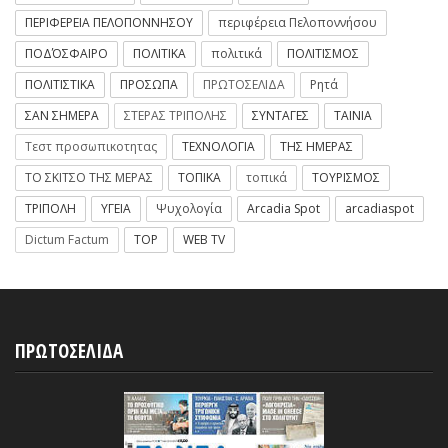
ΠΕΡΙΦΕΡΕΙΑ ΠΕΛΟΠΟΝΝΗΣΟΥ
περιφέρεια Πελοποννήσου
ΠΟΔΌΣΦΑΙΡΟ
ΠΟΛΙΤΙΚΑ
πολιτικά
ΠΟΛΙΤΙΣΜΟΣ
ΠΟΛΙΤΙΣΤΙΚΑ
ΠΡΟΣΩΠΑ
ΠΡΩΤΟΣΕΛΙΔΑ
Ρητά
ΣΑΝ ΣΗΜΕΡΑ
ΣΤΕΡΑΣ ΤΡΙΠΟΛΗΣ
ΣΥΝΤΑΓΕΣ
ΤΑΙΝΙΑ
Τεστ προσωπικοτητας
ΤΕΧΝΟΛΟΓΙΑ
ΤΗΣ ΗΜΕΡΑΣ
ΤΟ ΣΚΙΤΣΟ ΤΗΣ ΜΕΡΑΣ
ΤΟΠΙΚΑ
τοπικά
ΤΟΥΡΙΣΜΟΣ
ΤΡΙΠΟΛΗ
ΥΓΕΙΑ
Ψυχολογία
Arcadia Spot
arcadiaspot
Dictum Factum
TOP
WEB TV
ΠΡΩΤΟΣΕΛΙΔΑ