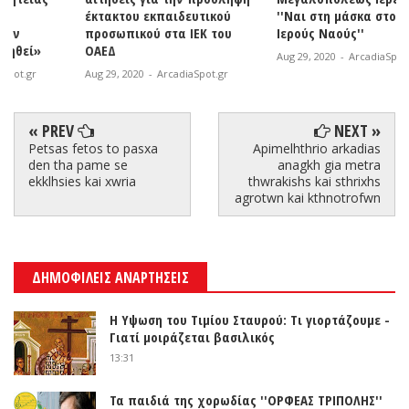
έκτακτου εκπαιδευτικού
''Ναι στη μάσκα στους
προσωπικού στα ΙΕΚ του
Ιερούς Ναούς''
ΟΑΕΔ
Aug 29, 2020
-
ArcadiaSpot.gr
Aug 29, 2020
-
ArcadiaSpot.gr
« PREV
NEXT »
Petsas fetos to pasxa
Apimelhthrio arkadias
den tha pame se
anagkh gia metra
ekklhsies kai xwria
thwrakishs kai sthrixhs
agrotwn kai kthnotrofwn
ΔΗΜΟΦΙΛΕΙΣ ΑΝΑΡΤΗΣΕΙΣ
Η Υψωση του Τιμίου Σταυρού: Τι γιορτάζουμε -
Γιατί μοιράζεται βασιλικός
13:31
Τα παιδιά της χορωδίας ''ΟΡΦΕΑΣ ΤΡΙΠΟΛΗΣ''