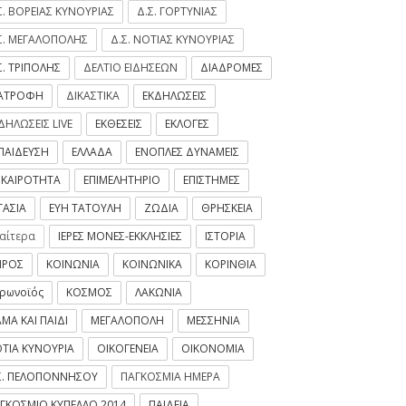
Σ. ΒΟΡΕΙΑΣ ΚΥΝΟΥΡΙΑΣ
Δ.Σ. ΓΟΡΤΥΝΙΑΣ
Σ. ΜΕΓΑΛΟΠΟΛΗΣ
Δ.Σ. ΝΟΤΙΑΣ ΚΥΝΟΥΡΙΑΣ
Σ. ΤΡΙΠΟΛΗΣ
ΔΕΛΤΙΟ ΕΙΔΗΣΕΩΝ
ΔΙΑΔΡΟΜΕΣ
ΙΑΤΡΟΦΗ
ΔΙΚΑΣΤΙΚΑ
ΕΚΔΗΛΩΣΕΙΣ
ΔΗΛΩΣΕΙΣ LIVE
ΕΚΘΕΣΕΙΣ
ΕΚΛΟΓΕΣ
ΠΑΙΔΕΥΣΗ
ΕΛΛΑΔΑ
ΕΝΟΠΛΕΣ ΔΥΝΑΜΕΙΣ
ΙΚΑΙΡΟΤΗΤΑ
ΕΠΙΜΕΛΗΤΗΡΙΟ
ΕΠΙΣΤΗΜΕΣ
ΓΑΣΙΑ
ΕΥΗ ΤΑΤΟΥΛΗ
ΖΩΔΙΑ
ΘΡΗΣΚΕΙΑ
ιαίτερα
ΙΕΡΕΣ ΜΟΝΕΣ-ΕΚΚΛΗΣΙΕΣ
ΙΣΤΟΡΙΑ
ΙΡΟΣ
ΚΟΙΝΩΝΙΑ
ΚΟΙΝΩΝΙΚΑ
ΚΟΡΙΝΘΙΑ
ρωνοϊός
ΚΟΣΜΟΣ
ΛΑΚΩΝΙΑ
ΜΑ ΚΑΙ ΠΑΙΔΙ
ΜΕΓΑΛΟΠΟΛΗ
ΜΕΣΣΗΝΙΑ
ΤΙΑ ΚΥΝΟΥΡΙΑ
ΟΙΚΟΓΕΝΕΙΑ
ΟΙΚΟΝΟΜΙΑ
Σ. ΠΕΛΟΠΟΝΝΗΣΟΥ
ΠΑΓΚΟΣΜΙΑ ΗΜΕΡΑ
ΓΚΟΣΜΙΟ ΚΥΠΕΛΛΟ 2014
ΠΑΙΔΕΙΑ