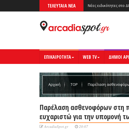
ΤΕΛΕΥΤΑΙΑ ΝΕΑ
Νέες ειδικότητες στο Δ
ΕΠΙΚΑΙΡΟΤΗΤΑ
WEB TV
ΔΗΜΟΙ ΑΡ
Αρχική
TOP
Παρέλαση ασθενοφόρων
υπομονή των πολιτών (βίντεο)
Παρέλαση ασθενοφόρων στη π
ευχαριστώ για την υπομονή τ
ArcadiaSpot.gr
20:07