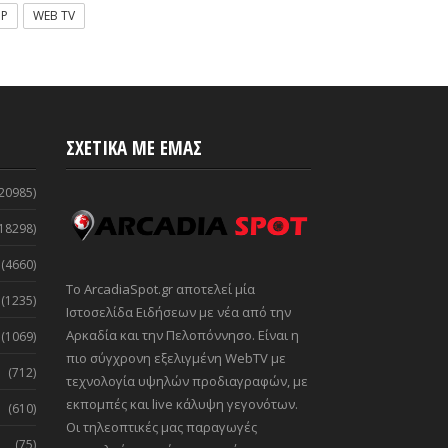
OP
WEB TV
ΣΧΕΤΙΚΑ ΜΕ ΕΜΑΣ
20985)
18298)
(4660)
Το ArcadiaSpot.gr αποτελεί μία
(1235)
Ιστοσελίδα Ειδήσεων με νέα από την
Αρκαδία και την Πελοπόννησο. Είναι η
(1069)
πιο σύγχρονη εξελιγμένη WebTV με
(712)
τεχνολογία υψηλών προδιαγραφών, με
εκπομπές και live κάλυψη γεγονότων.
(610)
Οι τηλεοπτικές μας παραγωγές
(75)