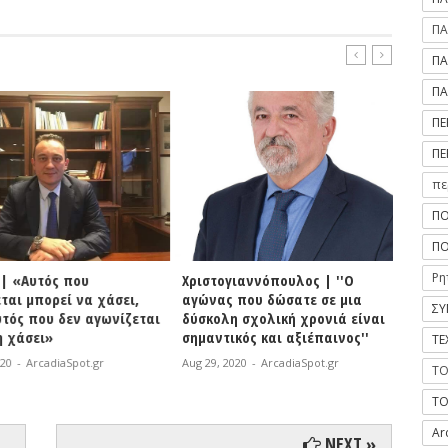
ΠΑ
ΠΑ
ΠΑ
ΠΕ
ΠΕ
πε
ΠΟ
ΠΟ
Ρη
 «Αυτός που
Χριστογιαννόπουλος | ''Ο
Δήμος 
ι μπορεί να χάσει,
αγώνας που δώσατε σε μια
αποτε
ΣΥ
ός που δεν αγωνίζεται
δύσκολη σχολική χρονιά είναι
πρόσλ
χάσει»
σημαντικός και αξιέπαινος''
υπηρε
ΤΕ
σχολι
-
ArcadiaSpot.gr
Aug 29, 2020
-
ArcadiaSpot.gr
ΤΟ
Aug 29, 
ΤΟ
Ar
NEXT »