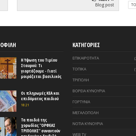
Blog post
T
ΟΦΙΛΗ
ΚΑΤΗΓΟΡΙΕΣ
ΕΠΙΚΑΙΡΟΤΗΤΑ
(
Η Υψωση του Τιμίου
Σταυρού: Τι
ΤΟΠΙΚΑ
(
γιορτάζουμε - Γιατί
μοιράζεται βασιλικός
ΤΡΙΠΟΛΗ
ΒΟΡΕΙΑ ΚΥΝΟΥΡΙΑ
Οι πληρωμές ΚΕΑ και
επιδόματος παιδιού
ΓΟΡΤΥΝΙΑ
18:21
ΜΕΓΑΛΟΠΟΛΗ
Τα παιδιά της
ΝΟΤΙΑ ΚΥΝΟΥΡΙΑ
χορωδίας ''ΟΡΦΕΑΣ
ΤΡΙΠΟΛΗΣ'' συναντούν
WEB TV