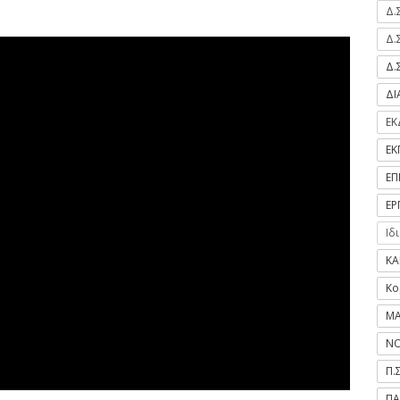
Δ.
Δ.
Δ.
Δ
ΕΚ
ΕΚ
ΕΠ
ΕΡ
Ιδ
ΚΑ
Κο
ΜΑ
ΝΟ
Π.
ΠΑ