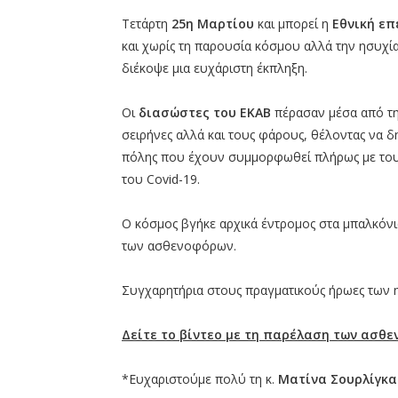
Τετάρτη
25η Μαρτίου
και μπορεί η
Εθνική επ
και χωρίς τη παρουσία κόσμου αλλά την ησυχί
διέκοψε μια ευχάριστη έκπληξη.
Οι
διασώστες του ΕΚΑΒ
πέρασαν μέσα από τη
σειρήνες αλλά και τους φάρους, θέλοντας να 
πόλης που έχουν συμμορφωθεί πλήρως με τους
του Covid-19.
Ο κόσμος βγήκε αρχικά έντρομος στα μπαλκόνια
των ασθενοφόρων.
Συγχαρητήρια στους πραγματικούς ήρωες των ημ
Δείτε το βίντεο με τη παρέλαση των ασθ
*Ευχαριστούμε πολύ τη κ.
Ματίνα Σουρλίγκα