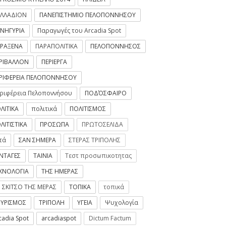
ΛΛΑΔΙΟΝ
ΠΑΝΕΠΙΣΤΗΜΙΟ ΠΕΛΟΠΟΝΝΗΣΟΥ
ΝΗΓΥΡΙΑ
Παραγωγές του Arcadia Spot
ΡΑΞΕΝΑ
ΠΑΡΑΠΟΛΙΤΙΚΑ
ΠΕΛΟΠΟΝΝΗΣΟΣ
ΡΙΒΑΛΛΟΝ
ΠΕΡΙΕΡΓΑ
ΡΙΦΕΡΕΙΑ ΠΕΛΟΠΟΝΝΗΣΟΥ
ριφέρεια Πελοποννήσου
ΠΟΔΌΣΦΑΙΡΟ
ΛΙΤΙΚΑ
πολιτικά
ΠΟΛΙΤΙΣΜΟΣ
ΛΙΤΙΣΤΙΚΑ
ΠΡΟΣΩΠΑ
ΠΡΩΤΟΣΕΛΙΔΑ
τά
ΣΑΝ ΣΗΜΕΡΑ
ΣΤΕΡΑΣ ΤΡΙΠΟΛΗΣ
Τρίπολης | Τα
λέσματα για την
ΝΤΑΓΕΣ
ΤΑΙΝΙΑ
Τεστ προσωπικοτητας
ηψη προσωπικού σε
σίες καθαρισμού
ΧΝΟΛΟΓΙΑ
ΤΗΣ ΗΜΕΡΑΣ
κών μονάδων
 ΣΚΙΤΣΟ ΤΗΣ ΜΕΡΑΣ
ΤΟΠΙΚΑ
τοπικά
2020
-
ArcadiaSpot.gr
ΥΡΙΣΜΟΣ
ΤΡΙΠΟΛΗ
ΥΓΕΙΑ
Ψυχολογία
cadia Spot
arcadiaspot
Dictum Factum