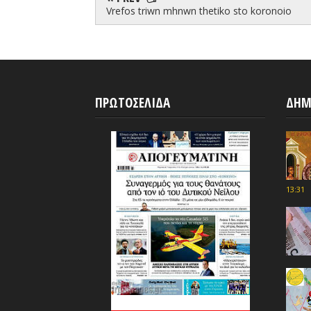
Vrefos triwn mhnwn thetiko sto koronoio
ΠΡΩΤΟΣΕΛΙΔΑ
ΔΗΜ
13:31