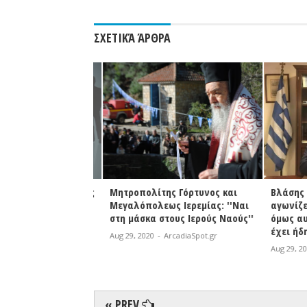
ΣΧΕΤΙΚΆ ΆΡΘΡΑ
Δευτέρα οι αιτήσεις
Μητροπολίτης Γόρτυνος και
Βλάσης |
σληψη έκτακτου
Μεγαλόπολεως Ιερεμίας: ''Ναι
αγωνίζετα
ού προσωπικού στα
στη μάσκα στους Ιερούς Ναούς''
όμως αυτ
έχει ήδη 
Aug 29, 2020
-
ArcadiaSpot.gr
rcadiaSpot.gr
Aug 29, 2020
« PREV