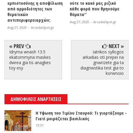
λωση
ούτε το κακό μας ριζικό
''Οι δημότες πληρώνουν
κάθε φορά που θρηνούμε
ένα κάρο φόρους και
θύματα''
δικαιούνται ελεύθερη
στάθμευση''
Aug 27, 2020
-
ArcadiaSpot.gr
Aug 27, 2020
-
ArcadiaSpot.gr
« PREV
NEXT »
Idryma wnash 13.5
Iatrikos syllogos
ekatommyria maskes
arkadias oti prepei na
dwrea gia tis anagkes
gnwrizete gia ta
toy esy
diagnwstika test gia to
korwnoio
ΔΗΜΟΦΙΛΕΙΣ ΑΝΑΡΤΗΣΕΙΣ
Η Υψωση του Τιμίου Σταυρού: Τι γιορτάζουμε -
Γιατί μοιράζεται βασιλικός
13:31