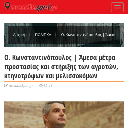
Αρχική
ΠΟΛΙΤΙΚΑ
Ο. Κωνσταντινόπουλος | Άμεσα
μέτρα προστασίας και στήριξης των αγροτών, κτηνοτρόφων και
Ο. Κωνσταντινόπουλος | Άμεσα μέτρα
προστασίας και στήριξης των αγροτών,
μελισσοκόμων
κτηνοτρόφων και μελισσοκόμων
ArcadiaSpot.gr
12:41