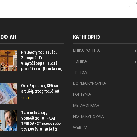
T
ΟΦΙΛΗ
ΚΑΤΗΓΟΡΙΕΣ
ΕΠΙΚΑΙΡΟΤΗΤΑ
(
Η Υψωση του Τιμίου
Σταυρού: Τι
ΤΟΠΙΚΑ
(
γιορτάζουμε - Γιατί
μοιράζεται βασιλικός
ΤΡΙΠΟΛΗ
ΒΟΡΕΙΑ ΚΥΝΟΥΡΙΑ
Οι πληρωμές ΚΕΑ και
επιδόματος παιδιού
ΓΟΡΤΥΝΙΑ
18:21
ΜΕΓΑΛΟΠΟΛΗ
Τα παιδιά της
ΝΟΤΙΑ ΚΥΝΟΥΡΙΑ
χορωδίας ''ΟΡΦΕΑΣ
ΤΡΙΠΟΛΗΣ'' συναντούν
WEB TV
τον Ευγένιο Τριβιζά