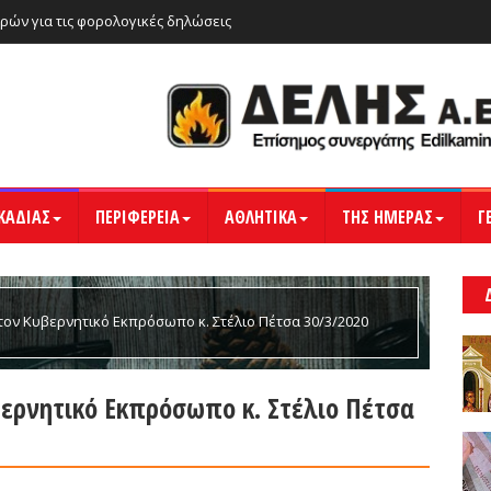
ρών για τις φορολογικές δηλώσεις
ΚΑΔΙΑΣ
ΠΕΡΙΦΕΡΕΙΑ
ΑΘΛΗΤΙΚΑ
ΤΗΣ ΗΜΕΡΑΣ
Γ
τον Κυβερνητικό Εκπρόσωπo κ. Στέλιο Πέτσα 30/3/2020
βερνητικό Εκπρόσωπo κ. Στέλιο Πέτσα