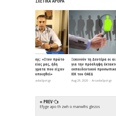
ΣΧΕΤΙΚΆ ΆΡΘΡΑ
ύμης: «Στον πρώτο
Ξεκινούν τη Δευτέρα οι αιτήσεις
Μητροπολ
τείας μας, ήδη
για την πρόσληψη έκτακτου
Μεγαλόπολ
ράγματα που είχαν
εκπαιδευτικού προσωπικού στα
στη μάσκα
ητοποιηθεί»
ΙΕΚ του ΟΑΕΔ
Aug 29, 2020
rcadiaSpot.gr
Aug 29, 2020
-
ArcadiaSpot.gr
« PREV
Efyge apo th zwh o manwlhs glezos