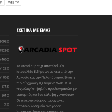
OP
WEB TV
ΣΧΕΤΙΚΑ ΜΕ ΕΜΑΣ
20985)
18298)
(4660)
Το ArcadiaSpot.gr αποτελεί μία
(1235)
Ιστοσελίδα Ειδήσεων με νέα από την
Αρκαδία και την Πελοπόννησο. Είναι η
(1069)
πιο σύγχρονη εξελιγμένη WebTV με
(712)
τεχνολογία υψηλών προδιαγραφών, με
εκπομπές και live κάλυψη γεγονότων.
(610)
Οι τηλεοπτικές μας παραγωγές
(75)
αποτελούν σημείο αναφοράς.
Άμεση και έγκαιρη Ενημέρωση!