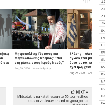
Δ.
Δ.
Δ.
Δ
ΕΚ
ΕΚ
ΕΠ
ΕΡ
ίτης Γόρτυνος και
Βλάσης | «Αυτός που
Χριστο
εως Ιερεμίας: ''Ναι
αγωνίζεται μπορεί να χάσει,
αγώνα
Ιδ
 στους Ιερούς Ναούς''
όμως αυτός που δεν αγωνίζεται
δύσκολ
έχει ήδη χάσει»
σημαντ
ΚΑ
-
ArcadiaSpot.gr
Aug 29, 2020
-
ArcadiaSpot.gr
Aug 29, 
Κο
ΜΑ
ΝΟ
NEXT »
Π.
Mhtsotakhs na katathesoun to 50 tou misthou
tous oi vouleutes ths nd oi ypourgoi kai
ΠΑ
yfypourgoi