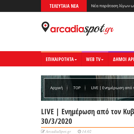
ΤΕΛΕΥΤΑΙΑ ΝΕΑ
Νέα παράταση λίγων ω
ΕΠΙΚΑΙΡΟΤΗΤΑ
WEB TV
ΔΗΜΟΙ ΑΡ
Αρχική
TOP
LIVE | Ενημέρωση από 
LIVE | Ενημέρωση από τον Κυ
30/3/2020
ArcadiaSpot.gr
14:02