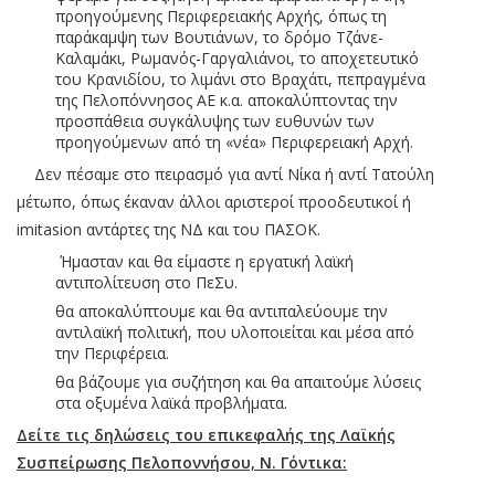
προηγούμενης Περιφερειακής Αρχής, όπως τη
παράκαμψη των Βουτιάνων, το δρόμο Τζάνε-
Καλαμάκι, Ρωμανός-Γαργαλιάνοι, το αποχετευτικό
του Κρανιδίου, το λιμάνι στο Βραχάτι, πεπραγμένα
της Πελοπόννησος ΑΕ κ.α. αποκαλύπτοντας την
προσπάθεια συγκάλυψης των ευθυνών των
προηγούμενων από τη «νέα» Περιφερειακή Αρχή.
Δεν πέσαμε στο πειρασμό για αντί Νίκα ή αντί Τατούλη
μέτωπο, όπως έκαναν άλλοι αριστεροί προοδευτικοί ή
imitasion αντάρτες της ΝΔ και του ΠΑΣΟΚ.
Ήμασταν και θα είμαστε η εργατική λαϊκή
αντιπολίτευση στο ΠεΣυ.
θα αποκαλύπτουμε και θα αντιπαλεύουμε την
αντιλαϊκή πολιτική, που υλοποιείται και μέσα από
την Περιφέρεια.
θα βάζουμε για συζήτηση και θα απαιτούμε λύσεις
στα οξυμένα λαϊκά προβλήματα.
Δείτε τις δηλώσεις του επικεφαλής της Λαϊκής
Συσπείρωσης Πελοποννήσου, Ν. Γόντικα: