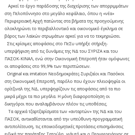
Αρκεί το έργο παράδοσης της διαχείρισης των απορριμμάτων
στη Πελοπόννησο στο μεγάλο κεφάλαιο, όπου η «νέα»
Περιφερειακή Αρχή πατώντας στα βήματα της προηγούμενης
ολοκληρώνει το περιβαλλοντικό και οικονομικό έγκλημα σε
βάρος των λαϊκών στρωμάτων αρκεί για να το τεκμηριώσει.
Στις κρίσιμες αποφάσεις στο ΠεΣυ υπήρξε στήριξη-
υπερψήφιση από τις δυνάμεις της ΝΔ του ΣΥΡΙΖΑ και του
ΠΑΣΟΚ-ΚΙΝΑΛ, ενώ στην Οικονομική Επιτροπή ήταν ομόφωνες
οι αποφάσεις στο 99,9% των περιπτώσεων.
Original και imitation Νεοδημοκράτες-Συριζαίοι και Πασόκοι
στη Οικονομική Επιτροπή, παρόλο που έχουν πλειοψηφία οι
ορίτζιναλ της ΝΔ, υπερψηφίζουν τις αποφάσεις από τα πιο
μικρά μέχρι τα πιο μεγάλα. Η μόνη διαφοροποίηση οι
δικηγόροι που αναλαμβάνουν πλέον τις υποθέσεις.
Τα αρχικά τζαρτζαρίσματα των «ανταρτών» της ΝΔ και του
ΠΑΣΟΚ, αντικαθίστανται από την υπεύθυνη-προγραμματική
αντιπολίτευση, τις εποικοδομητικές προτάσεις-επισημάνσεις
ειδικά της παράταξης Τατούλη, γι΄αυτό και ο Περιφερειάρχης σε