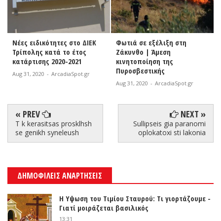
Νέες ειδικότητες στο ΔΙΕΚ
Φωτιά σε εξέλιξη στη
Τρίπολης κατά το έτος
Ζάκυνθο | Άμεση
κατάρτισης 2020-2021
κινητοποίηση της
Πυροσβεστικής
Aug 31, 2020
-
ArcadiaSpot.gr
Aug 31, 2020
-
ArcadiaSpot.gr
« PREV
NEXT »
T k kerasitsas prosklhsh
Sullipseis gia paranomi
se genikh syneleush
oplokatoxi sti lakonia
ΔΗΜΟΦΙΛΕΙΣ ΑΝΑΡΤΗΣΕΙΣ
Η Υψωση του Τιμίου Σταυρού: Τι γιορτάζουμε -
Γιατί μοιράζεται βασιλικός
13:31