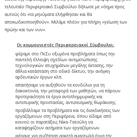
τελευταίο Περιφερειακό Συμβούλιο δήλωσε με νόημα προς
αυτούς ότι «τα μηνύματα ελήφθησαν και θα
αποκωδικοποιηθούν». Μιλάμε πλέον για πλήρη «γείωση των
πρώην και των νυν».
Οι κομμουνιστές Περιφερειακοί Σύμβουλοι:
φέραμε στο ΠεΣυ οξυμένα προβλήματα όπως την
παντελή έλλειψη σχεδίων αντιμετώπισης
τεχνολογικών ατυχημάτων μεγάλης έκτασης, την
άθλια κατάσταση στο οδικό δίκτυο, την ανάγκη
αρδευτικών έργων κλπ.
απαιτήσαμε να αυξηθούν τα κονδύλια για τη
δακοκτονία, την μεταφορά των μαθητών, να πάρουν
προτεραιότητα τα έργα αντιπλημμυρικής και
αντιπυρικής προστασίας, αντισεισμικής θωράκισης.
προβάλλαμε τα προβλήματα και τις διεκδικήσεις των
εργαζόμενων στη Περιφέρεια, όπου είδαμε από
κοινού οι παρατάξεις Νίκα-Τατούλη να
καταψηφίζουν αιτήματα των εργαζόμενων.
φέραμε για συζήτηση αρκετά αμαρτωλά έργα της