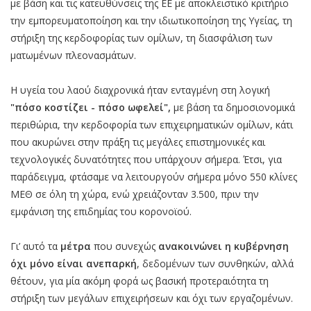
με βάση και τις κατευθύνσεις της ΕΕ με αποκλειστικό κριτήριο
την εμπορευματοποίηση και την ιδιωτικοποίηση της Υγείας, τη
στήριξη της κερδοφορίας των ομίλων, τη διασφάλιση των
ματωμένων πλεονασμάτων.
Η υγεία του λαού διαχρονικά ήταν ενταγμένη στη λογική
"πόσο κοστίζει - πόσο ωφελεί",
με βάση τα δημοσιονομικά
περιθώρια, την κερδοφορία των επιχειρηματικών ομίλων, κάτι
που ακυρώνει στην πράξη τις μεγάλες επιστημονικές και
τεχνολογικές δυνατότητες που υπάρχουν σήμερα. Έτσι, για
παράδειγμα, φτάσαμε να λειτουργούν σήμερα μόνο 550 κλίνες
ΜΕΘ σε όλη τη χώρα, ενώ χρειάζονταν 3.500, πριν την
εμφάνιση της επιδημίας του κορονοϊού.
Γι’ αυτό τα
μέτρα
που συνεχώς
ανακοινώνει η κυβέρνηση
όχι μόνο είναι ανεπαρκή
, δεδομένων των συνθηκών, αλλά
θέτουν, για μία ακόμη φορά ως βασική προτεραιότητα τη
στήριξη των μεγάλων επιχειρήσεων και όχι των εργαζομένων.