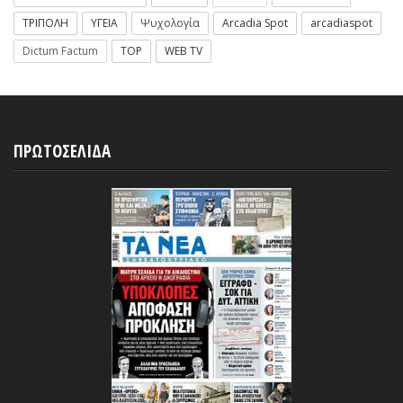
ΤΡΙΠΟΛΗ
ΥΓΕΙΑ
Ψυχολογία
Arcadia Spot
arcadiaspot
Dictum Factum
TOP
WEB TV
ΠΡΩΤΟΣΕΛΙΔΑ