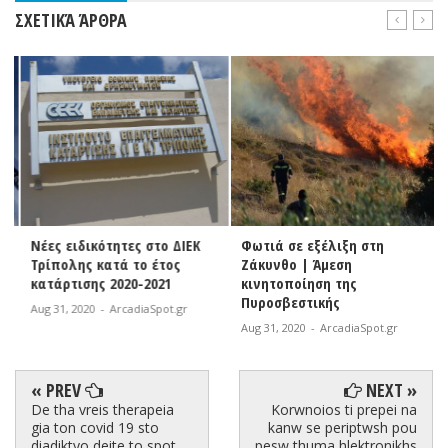
ΣΧΕΤΙΚΆ ΆΡΘΡΑ
Νέες ειδικότητες στο ΔΙΕΚ
Φωτιά σε εξέλιξη στη
Τρίπολης κατά το έτος
Ζάκυνθο | Άμεση
κατάρτισης 2020-2021
κινητοποίηση της
Πυροσβεστικής
Aug 31, 2020
-
ArcadiaSpot.gr
Aug 31, 2020
-
ArcadiaSpot.gr
« PREV
NEXT »
De tha vreis therapeia
Korwnoios ti prepei na
gia ton covid 19 sto
kanw se periptwsh pou
diadiktyo deite to spot
pesw thuma hlektronikhs