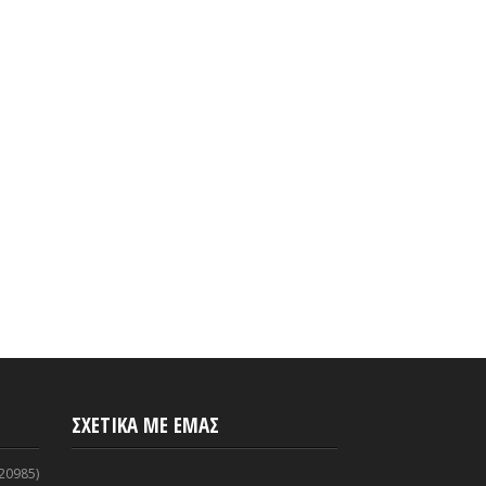
γιαννόπουλος | ''Ο
Δήμος Τρίπολης | Τα
ς που δώσατε σε μια
αποτελέσματα για την
η σχολική χρονιά είναι
πρόσληψη προσωπικού σε
ικός και αξιέπαινος''
υπηρεσίες καθαρισμού
σχολικών μονάδων
2020
-
ArcadiaSpot.gr
Aug 29, 2020
-
ArcadiaSpot.gr
ΣΧΕΤΙΚΑ ΜΕ ΕΜΑΣ
20985)