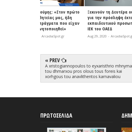
ύμης: «Στον πρώτο
Ξεκινούν τη Δευτέρα οι αιτήσεις
Μητροπολ
τείας μας, ήδη
για την πρόσληψη έκτακτου
Μεγαλόπολ
ράγματα που είχαν
εκπαιδευτικού προσωπικού στα
στη μάσκα
ητοποιηθεί»
ΙΕΚ του ΟΑΕΔ
Aug 29, 2020
rcadiaSpot.gr
Aug 29, 2020
-
ArcadiaSpot.gr
« PREV
A xristogiannopoulos to eyxaristhrio mhnyma
tou dhmarxou pros olous tous foreis kai
xorhgous tou anavlithentos karnavaliou
ΠΡΩΤΟΣΕΛΙΔΑ
ΔΗΜ