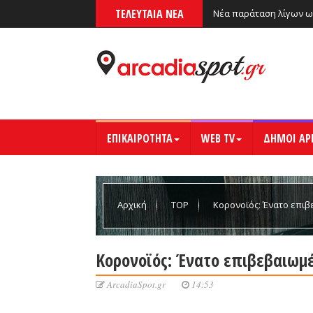
ΤΕΛΕΥΤΑΙΑ ΝΕΑ
Νέα παράταση λίγων ω
ΕΠΙΚΑΙΡΟΤΗΤΑ
WEB TV
ΔΗΜΟΙ ΑΡ
Αρχική
TOP
Κορονοϊός: Ένατο επι
Κορονοϊός: Ένατο επιβεβαιωμ
ArcadiaSpot.gr
14:53