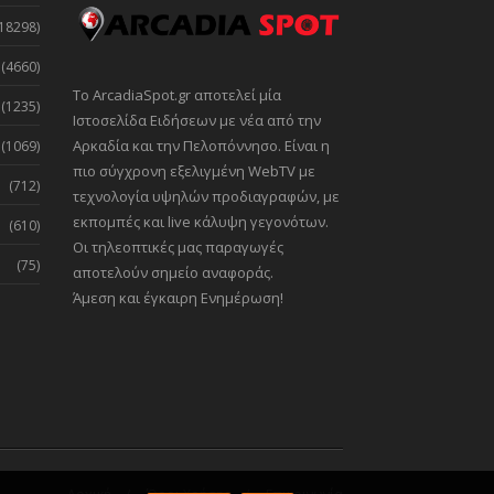
18298)
(4660)
Το ArcadiaSpot.gr αποτελεί μία
(1235)
Ιστοσελίδα Ειδήσεων με νέα από την
Αρκαδία και την Πελοπόννησο. Είναι η
(1069)
πιο σύγχρονη εξελιγμένη WebTV με
(712)
τεχνολογία υψηλών προδιαγραφών, με
εκπομπές και live κάλυψη γεγονότων.
(610)
Οι τηλεοπτικές μας παραγωγές
(75)
αποτελούν σημείο αναφοράς.
Άμεση και έγκαιρη Ενημέρωση!