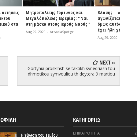
ίτης Γόρτυνος και
Βλάσης | «Αυτός που
Χριστο
εως Ιερεμίας: ''Ναι
αγωνίζεται μπορεί να χάσει,
αγώνα
 στους Ιερούς Ναούς''
όμως αυτός που δεν αγωνίζεται
δύσκολ
έχει ήδη χάσει»
σημαντ
-
ArcadiaSpot.gr
Aug 29, 2020
-
ArcadiaSpot.gr
Aug 29, 
NEXT »
Gortynia prosklhsh se taktikh synedriash tou
dhmotikou symvouliou th deytera 9 martiou
ΟΦΙΛΗ
ΚΑΤΗΓΟΡΙΕΣ
ΕΠΙΚΑΙΡΟΤΗΤΑ
(
Η Υψωση του Τιμίου