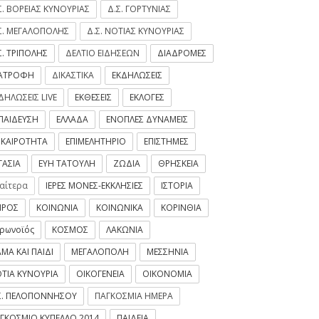
Σ. ΒΟΡΕΙΑΣ ΚΥΝΟΥΡΙΑΣ
Δ.Σ. ΓΟΡΤΥΝΙΑΣ
Σ. ΜΕΓΑΛΟΠΟΛΗΣ
Δ.Σ. ΝΟΤΙΑΣ ΚΥΝΟΥΡΙΑΣ
Σ. ΤΡΙΠΟΛΗΣ
ΔΕΛΤΙΟ ΕΙΔΗΣΕΩΝ
ΔΙΑΔΡΟΜΕΣ
ΙΑΤΡΟΦΗ
ΔΙΚΑΣΤΙΚΑ
ΕΚΔΗΛΩΣΕΙΣ
ΔΗΛΩΣΕΙΣ LIVE
ΕΚΘΕΣΕΙΣ
ΕΚΛΟΓΕΣ
ΠΑΙΔΕΥΣΗ
ΕΛΛΑΔΑ
ΕΝΟΠΛΕΣ ΔΥΝΑΜΕΙΣ
ΙΚΑΙΡΟΤΗΤΑ
ΕΠΙΜΕΛΗΤΗΡΙΟ
ΕΠΙΣΤΗΜΕΣ
ΓΑΣΙΑ
ΕΥΗ ΤΑΤΟΥΛΗ
ΖΩΔΙΑ
ΘΡΗΣΚΕΙΑ
ιαίτερα
ΙΕΡΕΣ ΜΟΝΕΣ-ΕΚΚΛΗΣΙΕΣ
ΙΣΤΟΡΙΑ
ΙΡΟΣ
ΚΟΙΝΩΝΙΑ
ΚΟΙΝΩΝΙΚΑ
ΚΟΡΙΝΘΙΑ
ρωνοϊός
ΚΟΣΜΟΣ
ΛΑΚΩΝΙΑ
ΜΑ ΚΑΙ ΠΑΙΔΙ
ΜΕΓΑΛΟΠΟΛΗ
ΜΕΣΣΗΝΙΑ
ΤΙΑ ΚΥΝΟΥΡΙΑ
ΟΙΚΟΓΕΝΕΙΑ
ΟΙΚΟΝΟΜΙΑ
Σ. ΠΕΛΟΠΟΝΝΗΣΟΥ
ΠΑΓΚΟΣΜΙΑ ΗΜΕΡΑ
ΓΚΟΣΜΙΟ ΚΥΠΕΛΛΟ 2014
ΠΑΙΔΕΙΑ