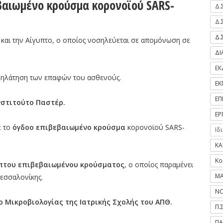
βαιωμένο κρούσμα κορονοϊού SARS-
Δ.
Δ.
Δ.
λ και την Αίγυπτο, ο οποίος νοσηλεύεται σε απομόνωση σε
Δ
ΕΚ
χνηλάτηση των επαφών του ασθενούς.
ΕΚ
ΕΠ
νστιτούτο Παστέρ.
ΕΡ
ε το
όγδοο επιβεβαιωμένο κρούσμα
κορονοϊού SARS-
Ιδ
ΚΑ
Κο
πτου επιβεβαιωμένου κρούσματος
, ο οποίος παραμένει
ΜΑ
εσσαλονίκης.
ΝΟ
 Μικροβιολογίας της Ιατρικής Σχολής του ΑΠΘ.
Π.
ΠΑ