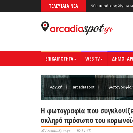
ΤΕΛΕΥΤΑΙΑ ΝΕΑ
Νέα παράταση λίγων ω
ΕΠΙΚΑΙΡΟΤΗΤΑ
WEB TV
ΔΗΜΟΙ ΑΡ
Αρχική
arcadiaspot
Η φωτογραφία 
πρόσωπο του κορωνοϊού (βίντεο)
Η φωτογραφία που συγκλονίζε
σκληρό πρόσωπο του κορωνοϊο
ArcadiaSpot.gr
14:38