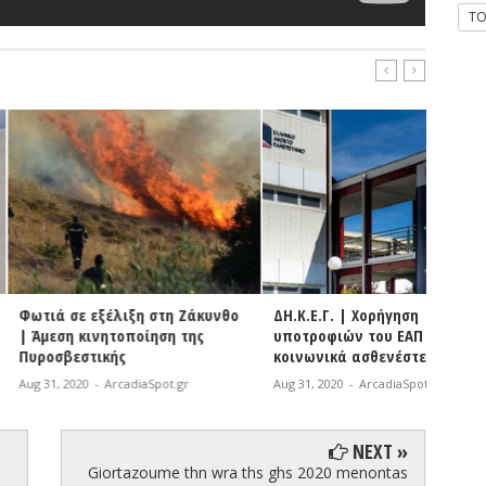
T
εξέλιξη στη Ζάκυνθο
ΔΗ.Κ.Ε.Γ. | Χορήγηση
Βόρει
ινητοποίηση της
υποτροφιών του ΕΑΠ στους
σε όλο
τικής
κοινωνικά ασθενέστερους
γηπέδ
-
ArcadiaSpot.gr
Aug 31, 2020
-
ArcadiaSpot.gr
Aug 31, 
NEXT »
Giortazoume thn wra ths ghs 2020 menontas