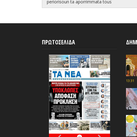
periorisoun ta aporrimmata tous
ΠΡΩΤΟΣΕΛΙΔΑ
ΔΗΜ
13:31