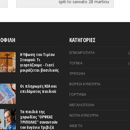
spiti to savvato 28 martiou
ΟΦΙΛΗ
ΚΑΤΗΓΟΡΙΕΣ
ΕΠΙΚΑΙΡΟΤΗΤΑ
(
Η Υψωση του Τιμίου
Σταυρού: Τι
ΤΟΠΙΚΑ
(
γιορτάζουμε - Γιατί
μοιράζεται βασιλικός
ΤΡΙΠΟΛΗ
ΒΟΡΕΙΑ ΚΥΝΟΥΡΙΑ
Οι πληρωμές ΚΕΑ και
επιδόματος παιδιού
ΓΟΡΤΥΝΙΑ
ΜΕΓΑΛΟΠΟΛΗ
Τα παιδιά της
ΝΟΤΙΑ ΚΥΝΟΥΡΙΑ
χορωδίας ''ΟΡΦΕΑΣ
ΤΡΙΠΟΛΗΣ'' συναντούν
WEB TV
τον Ευγένιο Τριβιζά