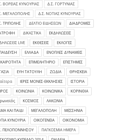
Σ. ΒΟΡΕΙΑΣ ΚΥΝΟΥΡΙΑΣ
Δ.Σ. ΓΟΡΤΥΝΙΑΣ
Σ. ΜΕΓΑΛΟΠΟΛΗΣ
Δ.Σ. ΝΟΤΙΑΣ ΚΥΝΟΥΡΙΑΣ
Σ. ΤΡΙΠΟΛΗΣ
ΔΕΛΤΙΟ ΕΙΔΗΣΕΩΝ
ΔΙΑΔΡΟΜΕΣ
ΙΑΤΡΟΦΗ
ΔΙΚΑΣΤΙΚΑ
ΕΚΔΗΛΩΣΕΙΣ
ΔΗΛΩΣΕΙΣ LIVE
ΕΚΘΕΣΕΙΣ
ΕΚΛΟΓΕΣ
ΠΑΙΔΕΥΣΗ
ΕΛΛΑΔΑ
ΕΝΟΠΛΕΣ ΔΥΝΑΜΕΙΣ
ΙΚΑΙΡΟΤΗΤΑ
ΕΠΙΜΕΛΗΤΗΡΙΟ
ΕΠΙΣΤΗΜΕΣ
ΓΑΣΙΑ
ΕΥΗ ΤΑΤΟΥΛΗ
ΖΩΔΙΑ
ΘΡΗΣΚΕΙΑ
ιαίτερα
ΙΕΡΕΣ ΜΟΝΕΣ-ΕΚΚΛΗΣΙΕΣ
ΙΣΤΟΡΙΑ
ΙΡΟΣ
ΚΟΙΝΩΝΙΑ
ΚΟΙΝΩΝΙΚΑ
ΚΟΡΙΝΘΙΑ
ρωνοϊός
ΚΟΣΜΟΣ
ΛΑΚΩΝΙΑ
ΜΑ ΚΑΙ ΠΑΙΔΙ
ΜΕΓΑΛΟΠΟΛΗ
ΜΕΣΣΗΝΙΑ
ΤΙΑ ΚΥΝΟΥΡΙΑ
ΟΙΚΟΓΕΝΕΙΑ
ΟΙΚΟΝΟΜΙΑ
Σ. ΠΕΛΟΠΟΝΝΗΣΟΥ
ΠΑΓΚΟΣΜΙΑ ΗΜΕΡΑ
ΓΚΟΣΜΙΟ ΚΥΠΕΛΛΟ 2014
ΠΑΙΔΕΙΑ