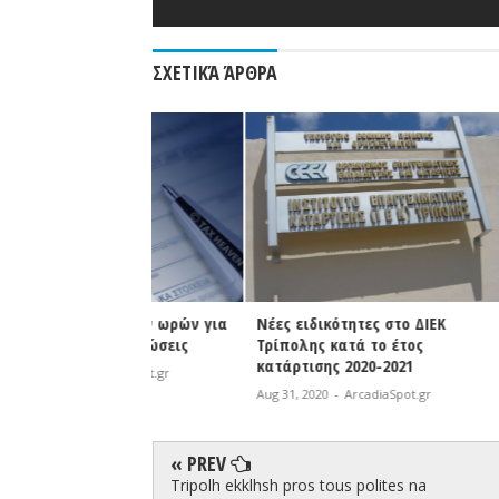
ΣΧΕΤΙΚΆ ΆΡΘΡΑ
η λίγων ωρών για
Νέες ειδικότητες στο ΔΙΕΚ
Φωτιά σε 
κές δηλώσεις
Τρίπολης κατά το έτος
| Άμεση κ
κατάρτισης 2020-2021
Πυροσβεσ
rcadiaSpot.gr
Aug 31, 2020
-
ArcadiaSpot.gr
Aug 31, 2020
« PREV
Tripolh ekklhsh pros tous polites na