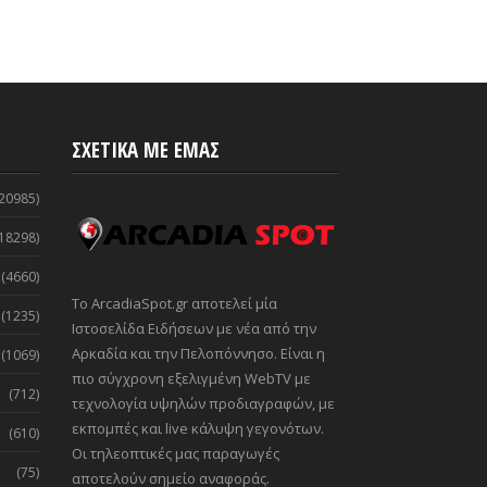
ΣΧΕΤΙΚΑ ΜΕ ΕΜΑΣ
20985)
18298)
(4660)
Το ArcadiaSpot.gr αποτελεί μία
(1235)
Ιστοσελίδα Ειδήσεων με νέα από την
Αρκαδία και την Πελοπόννησο. Είναι η
(1069)
πιο σύγχρονη εξελιγμένη WebTV με
(712)
τεχνολογία υψηλών προδιαγραφών, με
εκπομπές και live κάλυψη γεγονότων.
(610)
Οι τηλεοπτικές μας παραγωγές
(75)
αποτελούν σημείο αναφοράς.