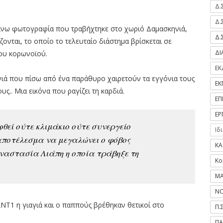
Δ.
Δ.
πάνω φωτογραφία που τραβήχτηκε στο χωριό Δαμασκηνιά,
Δ.
ονται, το οποίο το τελευταίο διάστημα βρίσκεται σε
Δ
του κορωνοϊού.
ΕΚ
γιά που πίσω από ένα παράθυρο χαιρετούν τα εγγόνια τους
ΕΚ
ς.. Μια εικόνα που ραγίζει τη καρδιά.
ΕΠ
ΕΡ
εφθεί ούτε κλιμάκιο ούτε συνεργείο
Ιδ
αποτέλεσμα να μεγαλώνει ο φόβος
ΚΑ
ναστασία Λιάπη η οποία τράβηξε τη
Κο
ΜΑ
ΝΟ
ΝΤ1 η γιαγιά και ο παππούς βρέθηκαν θετικοί στο
Π.
ΠΑ