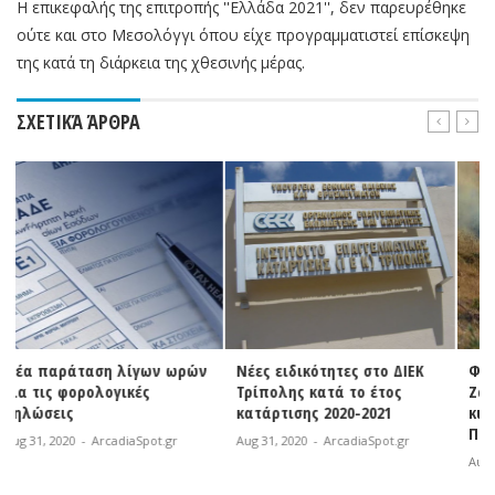
Η επικεφαλής της επιτροπής ''Ελλάδα 2021'', δεν παρευρέθηκε
ούτε και στο Μεσολόγγι όπου είχε προγραμματιστεί επίσκεψη
της κατά τη διάρκεια της χθεσινής μέρας.
ΣΧΕΤΙΚΆ ΆΡΘΡΑ
ών
Νέες ειδικότητες στο ΔΙΕΚ
Φωτιά σε εξέλιξη στη
Τρίπολης κατά το έτος
Ζάκυνθο | Άμεση
κατάρτισης 2020-2021
κινητοποίηση της
Πυροσβεστικής
Aug 31, 2020
-
ArcadiaSpot.gr
Aug 31, 2020
-
ArcadiaSpot.gr