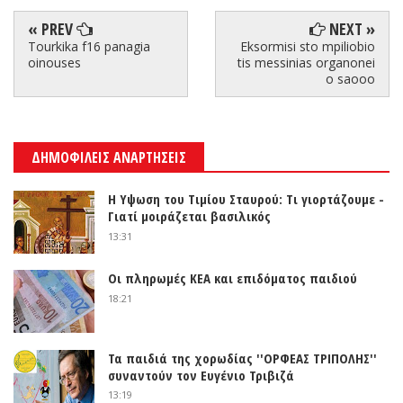
« PREV
NEXT »
Tourkika f16 panagia
Eksormisi sto mpiliobio
oinouses
tis messinias organonei
o saooo
ΔΗΜΟΦΙΛΕΙΣ ΑΝΑΡΤΗΣΕΙΣ
Η Υψωση του Τιμίου Σταυρού: Τι γιορτάζουμε -
Γιατί μοιράζεται βασιλικός
13:31
Οι πληρωμές ΚΕΑ και επιδόματος παιδιού
18:21
Τα παιδιά της χορωδίας ''ΟΡΦΕΑΣ ΤΡΙΠΟΛΗΣ''
συναντούν τον Ευγένιο Τριβιζά
13:19