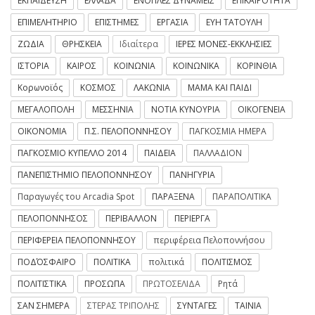
ΕΚΠΑΙΔΕΥΣΗ
ΕΛΛΑΔΑ
ΕΝΟΠΛΕΣ ΔΥΝΑΜΕΙΣ
ΕΠΙΚΑΙΡΟΤΗΤΑ
ΕΠΙΜΕΛΗΤΗΡΙΟ
ΕΠΙΣΤΗΜΕΣ
ΕΡΓΑΣΙΑ
ΕΥΗ ΤΑΤΟΥΛΗ
ΖΩΔΙΑ
ΘΡΗΣΚΕΙΑ
Ιδιαίτερα
ΙΕΡΕΣ ΜΟΝΕΣ-ΕΚΚΛΗΣΙΕΣ
ΙΣΤΟΡΙΑ
ΚΑΙΡΟΣ
ΚΟΙΝΩΝΙΑ
ΚΟΙΝΩΝΙΚΑ
ΚΟΡΙΝΘΙΑ
Κορωνοϊός
ΚΟΣΜΟΣ
ΛΑΚΩΝΙΑ
ΜΑΜΑ ΚΑΙ ΠΑΙΔΙ
ΜΕΓΑΛΟΠΟΛΗ
ΜΕΣΣΗΝΙΑ
ΝΟΤΙΑ ΚΥΝΟΥΡΙΑ
ΟΙΚΟΓΕΝΕΙΑ
ΟΙΚΟΝΟΜΙΑ
Π.Σ. ΠΕΛΟΠΟΝΝΗΣΟΥ
ΠΑΓΚΟΣΜΙΑ ΗΜΕΡΑ
ΠΑΓΚΟΣΜΙΟ ΚΥΠΕΛΛΟ 2014
ΠΑΙΔΕΙΑ
ΠΑΛΛΑΔΙΟΝ
ΠΑΝΕΠΙΣΤΗΜΙΟ ΠΕΛΟΠΟΝΝΗΣΟΥ
ΠΑΝΗΓΥΡΙΑ
Παραγωγές του Arcadia Spot
ΠΑΡΑΞΕΝΑ
ΠΑΡΑΠΟΛΙΤΙΚΑ
ΠΕΛΟΠΟΝΝΗΣΟΣ
ΠΕΡΙΒΑΛΛΟΝ
ΠΕΡΙΕΡΓΑ
ΠΕΡΙΦΕΡΕΙΑ ΠΕΛΟΠΟΝΝΗΣΟΥ
περιφέρεια Πελοποννήσου
ΠΟΔΌΣΦΑΙΡΟ
ΠΟΛΙΤΙΚΑ
πολιτικά
ΠΟΛΙΤΙΣΜΟΣ
ΠΟΛΙΤΙΣΤΙΚΑ
ΠΡΟΣΩΠΑ
ΠΡΩΤΟΣΕΛΙΔΑ
Ρητά
ΣΑΝ ΣΗΜΕΡΑ
ΣΤΕΡΑΣ ΤΡΙΠΟΛΗΣ
ΣΥΝΤΑΓΕΣ
ΤΑΙΝΙΑ