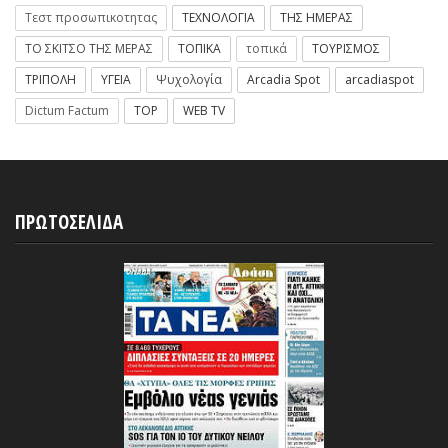
Τεστ προσωπικοτητας
ΤΕΧΝΟΛΟΓΙΑ
ΤΗΣ ΗΜΕΡΑΣ
ΤΟ ΣΚΙΤΣΟ ΤΗΣ ΜΕΡΑΣ
ΤΟΠΙΚΑ
τοπικά
ΤΟΥΡΙΣΜΟΣ
ΤΡΙΠΟΛΗ
ΥΓΕΙΑ
Ψυχολογία
Arcadia Spot
arcadiaspot
Dictum Factum
TOP
WEB TV
ΠΡΩΤΟΣΕΛΙΔΑ