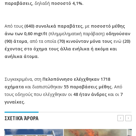
παραβάσεις
, δηλαδή
ποσοστό 4,1%.
Aπό τους
(640) συνολικά παραβάτες
, με
ποσοστό μέθης
άνω των 0,60 mgr/lt
(πλημμεληματική παράβαση)
οδηγούσαν
(90) άτομα
, από τα οποία
(70) κινούνταν μόνα τους
ενώ
(20)
έχοντας στο όχημα τους άλλα ενήλικα ή ακόμα και
ανήλικα άτομα.
Συγκεκριμένα, στη
Πελοπόννησο ελέγχθηκαν 1718
οχήματα
και διαπιστώθηκαν
55 παραβάσεις μέθης.
Από
τους οδηγούς που ελέγχθηκαν οι
48 ήταν άνδρες
και οι
7
γυναίκες.
ΣΧΕΤΙΚΆ ΆΡΘΡΑ