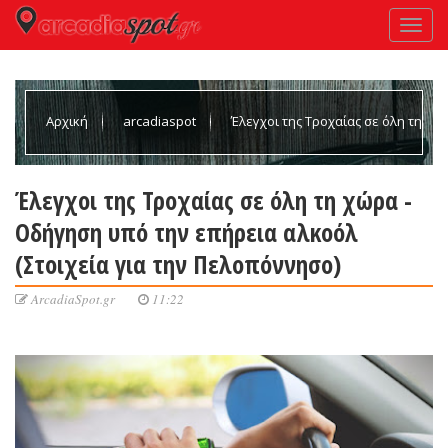
Αρχική
arcadiaspot
Έλεγχοι της Τροχαίας σε όλη τη
χώρα - Οδήγηση υπό την επήρεια αλκοόλ (Στοιχεία για την
Έλεγχοι της Τροχαίας σε όλη τη χώρα -
Οδήγηση υπό την επήρεια αλκοόλ
Πελοπόννησο)
(Στοιχεία για την Πελοπόννησο)
ArcadiaSpot.gr
11:22