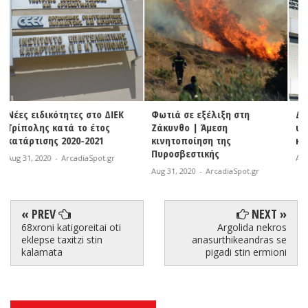
Κ
Φωτιά σε εξέλιξη στη
ΔΗ.Κ.Ε.Γ. | Χορήγηση
Ζάκυνθο | Άμεση
υποτροφιών του ΕΑΠ στους
κινητοποίηση της
κοινωνικά ασθενέστερους
Πυροσβεστικής
Aug 31, 2020
-
ArcadiaSpot.gr
Aug 31, 2020
-
ArcadiaSpot.gr
« PREV
NEXT »
68xroni katigoreitai oti
Argolida nekros
eklepse taxitzi stin
anasurthikeandras se
kalamata
pigadi stin ermioni