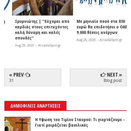
Σμυρνιώτης | ''Εύχομαι από
Με μηνιαίο ποσό στα 830
καρδιάς στους επιτυχόντες
ευρώ θα επιδοτήσει ο ΟΑΕΔ
καλή δύναμη και καλές
9.000 θέσεις ανέργων
σπουδές''
Aug 28, 2020
-
ArcadiaSpot.gr
Aug 28, 2020
-
ArcadiaSpot.gr
« PREV
NEXT »
31
Blog post
ΔΗΜΟΦΙΛΕΙΣ ΑΝΑΡΤΗΣΕΙΣ
Η Υψωση του Τιμίου Σταυρού: Τι γιορτάζουμε -
Γιατί μοιράζεται βασιλικός