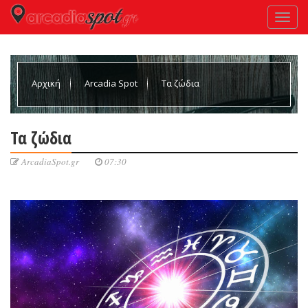
Αρχική
Arcadia Spot
Τα ζώδια
Τα ζώδια
ArcadiaSpot.gr
07:30