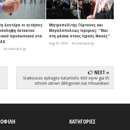
ίτης Γόρτυνος και
Βλάσης | «Αυτός που
Χριστο
εως Ιερεμίας: ''Ναι
αγωνίζεται μπορεί να χάσει,
αγώνα
 στους Ιερούς Ναούς''
όμως αυτός που δεν αγωνίζεται
δύσκολ
έχει ήδη χάσει»
σημαντ
-
ArcadiaSpot.gr
Aug 29, 2020
-
ArcadiaSpot.gr
Aug 29, 
NEXT »
Staikouras epitages katartishs 600 eyrw gia th
sthrixh iatrwn dikhgorwn kai mhxanikwn
ΟΦΙΛΗ
ΚΑΤΗΓΟΡΙΕΣ