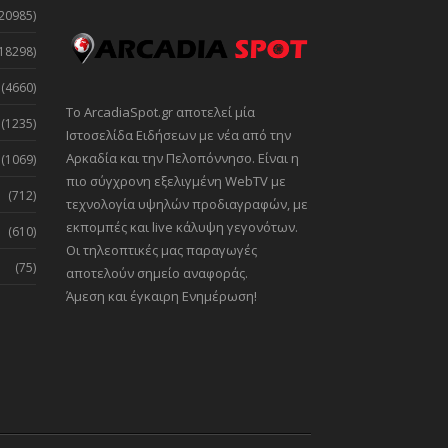
20985)
18298)
(4660)
Το ArcadiaSpot.gr αποτελεί μία
(1235)
Ιστοσελίδα Ειδήσεων με νέα από την
Αρκαδία και την Πελοπόννησο. Είναι η
(1069)
πιο σύγχρονη εξελιγμένη WebTV με
(712)
τεχνολογία υψηλών προδιαγραφών, με
εκπομπές και live κάλυψη γεγονότων.
(610)
Οι τηλεοπτικές μας παραγωγές
(75)
αποτελούν σημείο αναφοράς.
Άμεση και έγκαιρη Ενημέρωση!