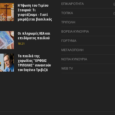
ΕΠΙΚΑΙΡΟΤΗΤΑ
(
Η Υψωση του Τιμίου
Σταυρού: Τι
ΤΟΠΙΚΑ
(
γιορτάζουμε - Γιατί
μοιράζεται βασιλικός
ΤΡΙΠΟΛΗ
ΒΟΡΕΙΑ ΚΥΝΟΥΡΙΑ
Οι πληρωμές ΚΕΑ και
επιδόματος παιδιού
ΓΟΡΤΥΝΙΑ
18:21
ΜΕΓΑΛΟΠΟΛΗ
Τα παιδιά της
ΝΟΤΙΑ ΚΥΝΟΥΡΙΑ
χορωδίας ''ΟΡΦΕΑΣ
ΤΡΙΠΟΛΗΣ'' συναντούν
WEB TV
τον Ευγένιο Τριβιζά