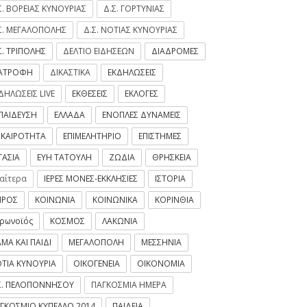
Σ. ΒΟΡΕΙΑΣ ΚΥΝΟΥΡΙΑΣ
Δ.Σ. ΓΟΡΤΥΝΙΑΣ
Σ. ΜΕΓΑΛΟΠΟΛΗΣ
Δ.Σ. ΝΟΤΙΑΣ ΚΥΝΟΥΡΙΑΣ
Σ. ΤΡΙΠΟΛΗΣ
ΔΕΛΤΙΟ ΕΙΔΗΣΕΩΝ
ΔΙΑΔΡΟΜΕΣ
ΙΑΤΡΟΦΗ
ΔΙΚΑΣΤΙΚΑ
ΕΚΔΗΛΩΣΕΙΣ
ΔΗΛΩΣΕΙΣ LIVE
ΕΚΘΕΣΕΙΣ
ΕΚΛΟΓΕΣ
ΠΑΙΔΕΥΣΗ
ΕΛΛΑΔΑ
ΕΝΟΠΛΕΣ ΔΥΝΑΜΕΙΣ
ΙΚΑΙΡΟΤΗΤΑ
ΕΠΙΜΕΛΗΤΗΡΙΟ
ΕΠΙΣΤΗΜΕΣ
ΓΑΣΙΑ
ΕΥΗ ΤΑΤΟΥΛΗ
ΖΩΔΙΑ
ΘΡΗΣΚΕΙΑ
ιαίτερα
ΙΕΡΕΣ ΜΟΝΕΣ-ΕΚΚΛΗΣΙΕΣ
ΙΣΤΟΡΙΑ
ΙΡΟΣ
ΚΟΙΝΩΝΙΑ
ΚΟΙΝΩΝΙΚΑ
ΚΟΡΙΝΘΙΑ
ρωνοϊός
ΚΟΣΜΟΣ
ΛΑΚΩΝΙΑ
ΜΑ ΚΑΙ ΠΑΙΔΙ
ΜΕΓΑΛΟΠΟΛΗ
ΜΕΣΣΗΝΙΑ
ΤΙΑ ΚΥΝΟΥΡΙΑ
ΟΙΚΟΓΕΝΕΙΑ
ΟΙΚΟΝΟΜΙΑ
Σ. ΠΕΛΟΠΟΝΝΗΣΟΥ
ΠΑΓΚΟΣΜΙΑ ΗΜΕΡΑ
ΓΚΟΣΜΙΟ ΚΥΠΕΛΛΟ 2014
ΠΑΙΔΕΙΑ