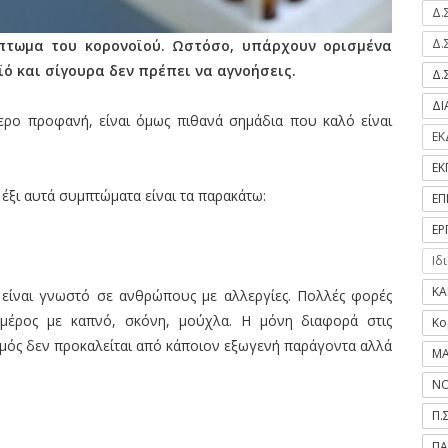
Δ.
Δ.
πτωμα του κορονοϊού. Ωστόσο, υπάρχουν ορισμένα
ό και σίγουρα δεν πρέπει να αγνοήσεις.
Δ.
Δ
τερο προφανή, είναι όμως πιθανά σημάδια που καλό είναι
ΕΚ
ΕΚ
 έξι αυτά συμπτώματα είναι τα παρακάτω:
ΕΠ
ΕΡ
Ιδ
ΚΑ
 είναι γνωστό σε ανθρώπους με αλλεργίες. Πολλές φορές
ε μέρος με καπνό, σκόνη, μούχλα. Η μόνη διαφορά στις
Κο
σμός δεν προκαλείται από κάποιον εξωγενή παράγοντα αλλά
ΜΑ
ΝΟ
Π.
ΠΑ