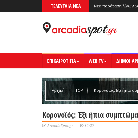
ΤΕΛΕΥΤΑΙΑ ΝΕΑ
Νέα παράταση λίγων ω
ΕΠΙΚΑΙΡΟΤΗΤΑ
WEB TV
ΔΗΜΟΙ ΑΡ
Αρχική
TOP
Κορονοϊός: Έξι ήπια σ
Κορονοϊός: Έξι ήπια συμπτώμα
ArcadiaSpot.gr
12:27