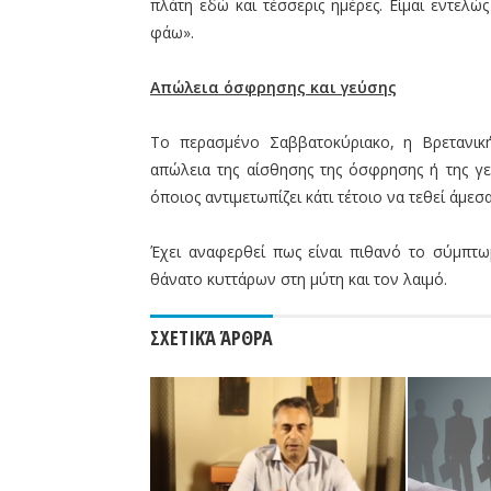
πλάτη εδώ και τέσσερις ημέρες. Είμαι εντελώ
φάω».
Απώλεια όσφρησης και γεύσης
Το περασμένο Σαββατοκύριακο, η Βρετανικ
απώλεια της αίσθησης της όσφρησης ή της γε
όποιος αντιμετωπίζει κάτι τέτοιο να τεθεί άμε
Έχει αναφερθεί πως είναι πιθανό το σύμπτω
θάνατο κυττάρων στη μύτη και τον λαιμό.
ΣΧΕΤΙΚΆ ΆΡΘΡΑ