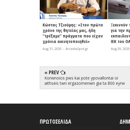
ύμης: «Στον πρώτο
Ξεκινούν τη Δευτέρα οι αιτήσεις
Μητροπολ
τείας μας, ήδη
για την πρόσληψη έκτακτου
Μεγαλόπολ
ράγματα που είχαν
εκπαιδευτικού προσωπικού στα
στη μάσκα
ητοποιηθεί»
ΙΕΚ του ΟΑΕΔ
Aug 29, 2020
rcadiaSpot.gr
Aug 29, 2020
-
ArcadiaSpot.gr
« PREV
Korwnoios pws kai pote ypovallontai oi
aithseis twn ergazomenwn gia ta 800 eyrw
ΠΡΩΤΟΣΕΛΙΔΑ
ΔΗΜ