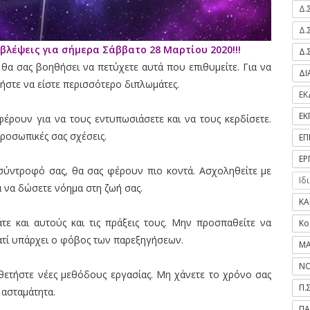
Δ.
Δ.
βλέψεις για σήμερα Σάββατο 28 Μαρτίου 2020!!!
Δ.
θα σας βοηθήσει να πετύχετε αυτά που επιθυμείτε. Για να
Δ
στε να είστε περισσότερο διπλωμάτες.
ΕΚ
ΕΚ
ρουν για να τους εντυπωσιάσετε και να τους κερδίσετε.
ροσωπικές σας σχέσεις.
ΕΠ
ΕΡ
σύντροφό σας, θα σας φέρουν πιο κοντά. Ασχοληθείτε με
Ιδ
α να δώσετε νόημα στη ζωή σας.
ΚΑ
τε και αυτούς και τις πράξεις τους. Μην προσπαθείτε να
Κο
ιατί υπάρχει ο φόβος των παρεξηγήσεων.
ΜΑ
ΝΟ
οθετήστε νέες μεθόδους εργασίας. Μη χάνετε το χρόνο σας
Π.
 ασταμάτητα.
ΠΑ