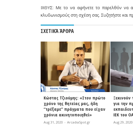
ΙΧΘΥΣ: Με το να αφήνετε το παρελθόν να α
κλυδωνισμούς στη σχέση σας. Συζητήστε και π
ΣΧΕΤΙΚΆ ΆΡΘΡΑ
ύμης: «Στον πρώτο
Ξεκινούν τη Δευτέρα οι αιτήσεις
Μητροπολ
τείας μας, ήδη
για την πρόσληψη έκτακτου
Μεγαλόπο
ράγματα που είχαν
εκπαιδευτικού προσωπικού στα
στη μάσκα
ητοποιηθεί»
ΙΕΚ του ΟΑΕΔ
Aug 29, 202
rcadiaSpot.gr
Aug 29, 2020
-
ArcadiaSpot.gr