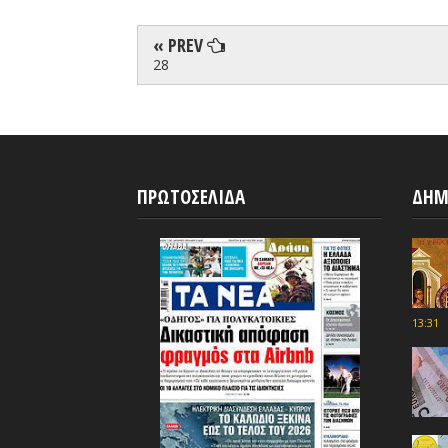
« PREV
28
ΠΡΩΤΟΣΕΛΙΔΑ
ΔΗΜ
13:31