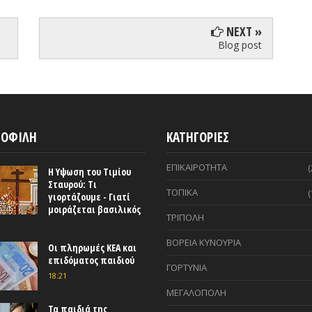
NEXT »
Blog post
ΟΦΙΛΗ
ΚΑΤΗΓΟΡΙΕΣ
ΕΠΙΚΑΙΡΟΤΗΤΑ
(
Η Υψωση του Τιμίου
Σταυρού: Τι
ΤΟΠΙΚΑ
(
γιορτάζουμε - Γιατί
μοιράζεται βασιλικός
ΤΡΙΠΟΛΗ
ΒΟΡΕΙΑ ΚΥΝΟΥΡΙΑ
Οι πληρωμές ΚΕΑ και
επιδόματος παιδιού
ΓΟΡΤΥΝΙΑ
18:21
ΜΕΓΑΛΟΠΟΛΗ
Τα παιδιά της