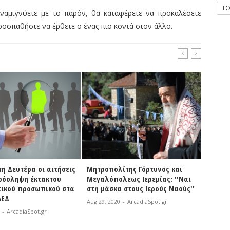
T
ναμιγνύετε με το παρόν, θα καταφέρετε να προκαλέσετε
ροσπαθήστε να έρθετε ο ένας πιο κοντά στον άλλο.
ίτης Γόρτυνος και
Βλάσης | «Αυτός που
Χριστ
λεως Ιερεμίας: ''Ναι
αγωνίζεται μπορεί να χάσει,
αγώνα
 στους Ιερούς Ναούς''
όμως αυτός που δεν αγωνίζεται
δύσκο
έχει ήδη χάσει»
σημαντ
0
-
ArcadiaSpot.gr
Aug 29, 2020
-
ArcadiaSpot.gr
Aug 29,