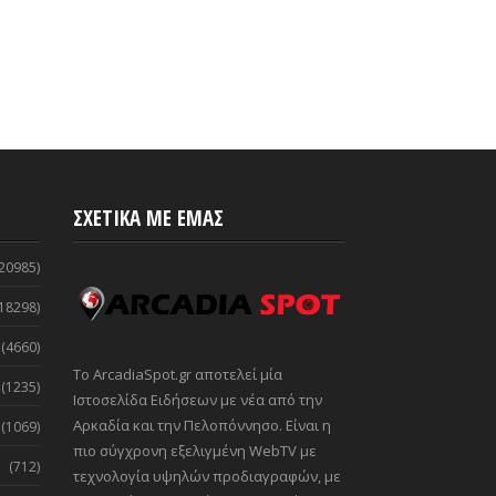
ΣΧΕΤΙΚΑ ΜΕ ΕΜΑΣ
20985)
18298)
(4660)
Το ArcadiaSpot.gr αποτελεί μία
(1235)
Ιστοσελίδα Ειδήσεων με νέα από την
Αρκαδία και την Πελοπόννησο. Είναι η
(1069)
πιο σύγχρονη εξελιγμένη WebTV με
(712)
τεχνολογία υψηλών προδιαγραφών, με