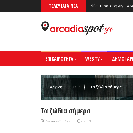
ΤΕΛΕΥΤΑΙΑ ΝΕΑ
Νέα παράταση λίγων ω
ΕΠΙΚΑΙΡΟΤΗΤΑ
WEB TV
ΔΗΜΟΙ ΑΡ
Αρχική
TOP
Τα ζώδια σήμερα
Τα ζώδια σήμερα
ArcadiaSpot.gr
07:30