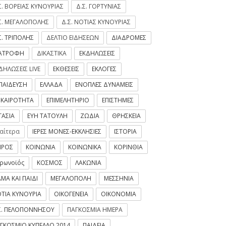
Σ. ΒΟΡΕΙΑΣ ΚΥΝΟΥΡΙΑΣ
Δ.Σ. ΓΟΡΤΥΝΙΑΣ
Σ. ΜΕΓΑΛΟΠΟΛΗΣ
Δ.Σ. ΝΟΤΙΑΣ ΚΥΝΟΥΡΙΑΣ
Σ. ΤΡΙΠΟΛΗΣ
ΔΕΛΤΙΟ ΕΙΔΗΣΕΩΝ
ΔΙΑΔΡΟΜΕΣ
ΙΑΤΡΟΦΗ
ΔΙΚΑΣΤΙΚΑ
ΕΚΔΗΛΩΣΕΙΣ
ΔΗΛΩΣΕΙΣ LIVE
ΕΚΘΕΣΕΙΣ
ΕΚΛΟΓΕΣ
ΠΑΙΔΕΥΣΗ
ΕΛΛΑΔΑ
ΕΝΟΠΛΕΣ ΔΥΝΑΜΕΙΣ
ΙΚΑΙΡΟΤΗΤΑ
ΕΠΙΜΕΛΗΤΗΡΙΟ
ΕΠΙΣΤΗΜΕΣ
ΓΑΣΙΑ
ΕΥΗ ΤΑΤΟΥΛΗ
ΖΩΔΙΑ
ΘΡΗΣΚΕΙΑ
ιαίτερα
ΙΕΡΕΣ ΜΟΝΕΣ-ΕΚΚΛΗΣΙΕΣ
ΙΣΤΟΡΙΑ
ΙΡΟΣ
ΚΟΙΝΩΝΙΑ
ΚΟΙΝΩΝΙΚΑ
ΚΟΡΙΝΘΙΑ
ρωνοϊός
ΚΟΣΜΟΣ
ΛΑΚΩΝΙΑ
ΜΑ ΚΑΙ ΠΑΙΔΙ
ΜΕΓΑΛΟΠΟΛΗ
ΜΕΣΣΗΝΙΑ
ΤΙΑ ΚΥΝΟΥΡΙΑ
ΟΙΚΟΓΕΝΕΙΑ
ΟΙΚΟΝΟΜΙΑ
Σ. ΠΕΛΟΠΟΝΝΗΣΟΥ
ΠΑΓΚΟΣΜΙΑ ΗΜΕΡΑ
ΓΚΟΣΜΙΟ ΚΥΠΕΛΛΟ 2014
ΠΑΙΔΕΙΑ