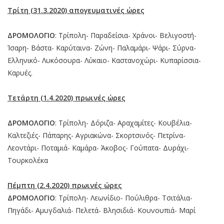
Τρίτη (31.3.2020) απογευματινές ώρες
ΔΡΟΜΟΛΟΓΙΟ
: Τρίπολη- Παραδείσια- Χράνοι- Βελιγοστή-
Ίσαρη- Βάστα- Καρύταινα- Ζώνη- Παλαμάρι- Ψάρι- Σύρνα-
Ελληνικό- Λυκόσουρα- Λύκαιο- Καστανοχώρι- Κυπαρίσσια-
Καρυές.
Τετάρτη (1.4.2020) πρωινές ώρες
ΔΡΟΜΟΛΟΓΙΟ
: Τρίπολη- Δόριζα- Αραχαμίτες- Κουβέλια-
Καλτεζιές- Πάπαρης- Αγριακώνα- Σκορτσινός- Πετρίνα-
Λεοντάρι- Ποταμιά- Καμάρα- Άκοβος- Γούπατα- Δυράχι-
Τουρκολέκα
Πέμπτη (2.4.2020) πρωινές ώρες
ΔΡΟΜΟΛΟΓΙΟ
: Τρίπολη- Λεωνίδιο- Πούλιθρα- Τσιτάλια-
Πηγάδι- Αμυγδαλιά- Πελετά- Βλησιδιά- Κουνουπιά- Μαρί