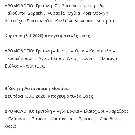
ΔΡΟΜΟΛΟΓΙΟ
: Τρίπολη- Σέρβου- Λυκούρεση- Ψάρι-
Παλούμπα- Σαρακίνι- Λυσαρέα- Όχθια- Κοκκινόραχη-
Αετοράχη- Σταυροδρόμι- Καλλιάνι- Φαναράκι- Καστράκι
Κυριακή (5.4.2020) απογευματινές ώρες
ΔΡΟΜΟΛΟΓΙΟ
: Τρίπολη – Καστρί – Ωριά – Καράτουλα –
Περδικόβρυση – Άγιος Πέτρος- Άγιος Ιωάννης – Πλατάνα –
Στόλος – Φούντωμα
Β΄ Κινητή Αστυνομική Μονάδα
Δευτέρα (30.3.2020) απογευματινές ώρες
ΔΡΟΜΟΛΟΓΙΟ
: Τρίπολη – Αγία Σοφία – Ελαιοχώρι – Χάραδρος
– Πλάτανος – Σίταινα – Καστάνιτσα – Πραστός – Αρκαδικό –
Χωριό