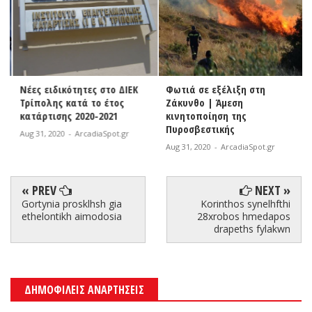
Νέες ειδικότητες στο ΔΙΕΚ
Φωτιά σε εξέλιξη στη
Τρίπολης κατά το έτος
Ζάκυνθο | Άμεση
κατάρτισης 2020-2021
κινητοποίηση της
Πυροσβεστικής
Aug 31, 2020
-
ArcadiaSpot.gr
Aug 31, 2020
-
ArcadiaSpot.gr
« PREV
NEXT »
Gortynia prosklhsh gia
Korinthos synelhfthi
ethelontikh aimodosia
28xrobos hmedapos
drapeths fylakwn
ΔΗΜΟΦΙΛΕΙΣ ΑΝΑΡΤΗΣΕΙΣ