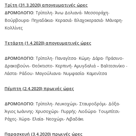
Τρίτη (31.3.2020) απογευματινές ώρες
ΔΡΟΜΟΛΟΓΙΟ
: Τρίπολη- Άνω Δολιανά- Μεσσοράχη-
Βούρβουρα- Πηγαδάκια- Κερασιά- Βλαχοκερασιά- Μάναρη-
Κολλίνες
Τετάρτη (1.4.2020) απογευματινές ώρες
ΔΡΟΜΟΛΟΓΙΟ
: Τρίπολη- Παναγίτσα- Κώμη- Δάρα- Πράσινο-
Δρακοβούνι- Θεόκτιστο- Κερπινή- Αμυγδαλιά – Βαλτεσινίκο -
Λάστα- Ράδου- Μαγούλιανα- Νυμφασία- Καμενίτσα
Πέμπτη (2.4.2020) πρωινές ώρες
ΔΡΟΜΟΛΟΓΙΟ
: Τρίπολη- Λευκοχώρι- Σταυροδρόμι- Δόξα-
Άγιος Ιωάννης- Χρυσοχώρι- Πυρρής- Λιοδώρα- Τουμπίτσι-
Ράχες- Χώρα- Ελαία- Νεοχώρι- Λιβαδάκι
Παρασκευή (3.4.2020) πρωινές ώρες