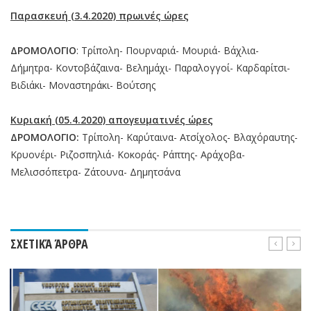
Παρασκευή (3.4.2020) πρωινές ώρες
ΔΡΟΜΟΛΟΓΙΟ
: Τρίπολη- Πουρναριά- Μουριά- Βάχλια-
Δήμητρα- Κοντοβάζαινα- Βελημάχι- Παραλογγοί- Καρδαρίτσι-
Βιδιάκι- Μοναστηράκι- Βούτσης
Κυριακή (05.4.2020) απογευματινές ώρες
ΔΡΟΜΟΛΟΓΙΟ:
Τρίπολη- Καρύταινα- Ατσίχολος- Βλαχόραυτης-
Κρυονέρι- Ριζοσπηλιά- Κοκοράς- Ράπτης- Αράχοβα-
Μελισσόπετρα- Ζάτουνα- Δημητσάνα
ΣΧΕΤΙΚΆ ΆΡΘΡΑ