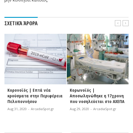
ΣΧΕΤΙΚΆ ΆΡΘΡΑ
| Επτά νέα
Κορωνοϊός |
Στους 280 οι π
στην Περιφέρεια
Αποσωληνώθηκε η 17χρονη
| Τρία νέα κρο
σου
που νοσηλεύεται στο ΑΧΕΠΑ
κορονοϊού στην
Πελοποννήσου
ArcadiaSpot.gr
Aug 29, 2020
-
ArcadiaSpot.gr
Aug 26, 2020
-
Arcad