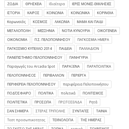
ΖΩΔΙΑ
ΘΡΗΣΚΕΙΑ
Ιδιαίτερα
ΙΕΡΕΣ ΜΟΝΕΣ-ΕΚΚΛΗΣΙΕΣ
ΙΣΤΟΡΙΑ
ΚΑΙΡΟΣ
ΚΟΙΝΩΝΙΑ
ΚΟΙΝΩΝΙΚΑ
ΚΟΡΙΝΘΙΑ
Κορωνοϊός
ΚΟΣΜΟΣ
ΛΑΚΩΝΙΑ
ΜΑΜΑ ΚΑΙ ΠΑΙΔΙ
ΜΕΓΑΛΟΠΟΛΗ
ΜΕΣΣΗΝΙΑ
ΝΟΤΙΑ ΚΥΝΟΥΡΙΑ
ΟΙΚΟΓΕΝΕΙΑ
ΟΙΚΟΝΟΜΙΑ
Π.Σ. ΠΕΛΟΠΟΝΝΗΣΟΥ
ΠΑΓΚΟΣΜΙΑ ΗΜΕΡΑ
ΠΑΓΚΟΣΜΙΟ ΚΥΠΕΛΛΟ 2014
ΠΑΙΔΕΙΑ
ΠΑΛΛΑΔΙΟΝ
ΠΑΝΕΠΙΣΤΗΜΙΟ ΠΕΛΟΠΟΝΝΗΣΟΥ
ΠΑΝΗΓΥΡΙΑ
Παραγωγές του Arcadia Spot
ΠΑΡΑΞΕΝΑ
ΠΑΡΑΠΟΛΙΤΙΚΑ
ΠΕΛΟΠΟΝΝΗΣΟΣ
ΠΕΡΙΒΑΛΛΟΝ
ΠΕΡΙΕΡΓΑ
ΠΕΡΙΦΕΡΕΙΑ ΠΕΛΟΠΟΝΝΗΣΟΥ
περιφέρεια Πελοποννήσου
ΠΟΔΌΣΦΑΙΡΟ
ΠΟΛΙΤΙΚΑ
πολιτικά
ΠΟΛΙΤΙΣΜΟΣ
ΠΟΛΙΤΙΣΤΙΚΑ
ΠΡΟΣΩΠΑ
ΠΡΩΤΟΣΕΛΙΔΑ
Ρητά
ΣΑΝ ΣΗΜΕΡΑ
ΣΤΕΡΑΣ ΤΡΙΠΟΛΗΣ
ΣΥΝΤΑΓΕΣ
ΤΑΙΝΙΑ
Τεστ προσωπικοτητας
ΤΕΧΝΟΛΟΓΙΑ
ΤΗΣ ΗΜΕΡΑΣ
ΤΟ ΣΚΙΤΣΟ ΤΗΣ ΜΕΡΑΣ
ΤΟΠΙΚΑ
τοπικά
ΤΟΥΡΙΣΜΟΣ