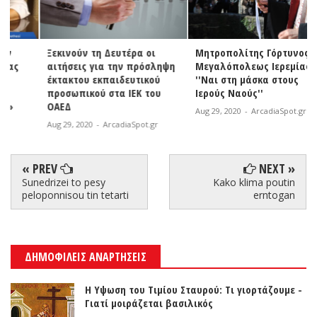
Ξεκινούν τη Δευτέρα οι
Μητροπολίτης Γόρτυνος και
αιτήσεις για την πρόσληψη
Μεγαλόπολεως Ιερεμίας:
έκτακτου εκπαιδευτικού
''Ναι στη μάσκα στους
προσωπικού στα ΙΕΚ του
Ιερούς Ναούς''
ΟΑΕΔ
Aug 29, 2020
-
ArcadiaSpot.gr
Aug 29, 2020
-
ArcadiaSpot.gr
« PREV
NEXT »
Sunedrizei to pesy
Kako klima poutin
peloponnisou tin tetarti
erntogan
ΔΗΜΟΦΙΛΕΙΣ ΑΝΑΡΤΗΣΕΙΣ
Η Υψωση του Τιμίου Σταυρού: Τι γιορτάζουμε -
Γιατί μοιράζεται βασιλικός