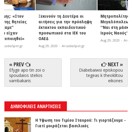
Ξεκινούν τη Δευτέρα οι
Μητροπολίτης Γόρτυνος και
αιτήσεις για την πρόσληψη
Μεγαλόπολεως Ιερεμίας:
έκτακτου εκπαιδευτικού
''Ναι στη μάσκα στους
προσωπικού στα ΙΕΚ του
Ιερούς Ναούς''
ΟΑΕΔ
Aug 29, 2020
-
ArcadiaSpot.gr
Aug 29, 2020
-
ArcadiaSpot.gr
« PREV
NEXT »
Efyge apo tin zoi o
Diabebaiwsi episkopou
spoudaios stelios
tegeas k theoklitou
vambakaris
eikones
ΔΗΜΟΦΙΛΕΙΣ ΑΝΑΡΤΗΣΕΙΣ
Η Υψωση του Τιμίου Σταυρού: Τι γιορτάζουμε -
Γιατί μοιράζεται βασιλικός