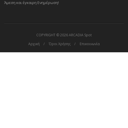
Άμεση και έγκαιρη Ενημέρωση!
COPYRIGHT ©
2026 ARCADIA Spot
Αρχική
Όροι Χρήσης
Επικοινωνία