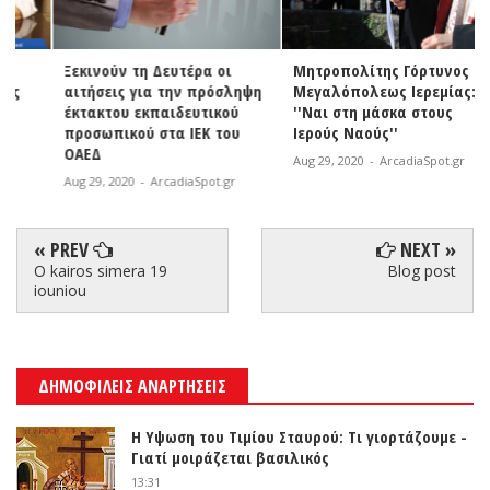
Ξεκινούν τη Δευτέρα οι
Μητροπολίτης Γόρτυνος και
αιτήσεις για την πρόσληψη
Μεγαλόπολεως Ιερεμίας:
έκτακτου εκπαιδευτικού
''Ναι στη μάσκα στους
προσωπικού στα ΙΕΚ του
Ιερούς Ναούς''
ΟΑΕΔ
Aug 29, 2020
-
ArcadiaSpot.gr
Aug 29, 2020
-
ArcadiaSpot.gr
« PREV
NEXT »
O kairos simera 19
Blog post
iouniou
ΔΗΜΟΦΙΛΕΙΣ ΑΝΑΡΤΗΣΕΙΣ
Η Υψωση του Τιμίου Σταυρού: Τι γιορτάζουμε -
Γιατί μοιράζεται βασιλικός
13:31