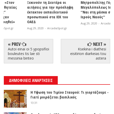
Ξεκινούν τη Δευτέρα οι
Μητροπολίτης Γόρτυνος και
αιτήσεις για την πρόσληψη
Μεγαλόπολεως Ιερεμίας:
έκτακτου εκπαιδευτικού
''Ναι στη μάσκα στους
προσωπικού στα ΙΕΚ του
Ιερούς Ναούς''
ΟΑΕΔ
Aug 29, 2020
-
ArcadiaSpot.gr
Aug 29, 2020
-
ArcadiaSpot.gr
« PREV
NEXT »
Autoi einai oi 5 ypopsifioi
Ksekina i diathesi
bouleutes tis lae sti
eisitirion diarkeias tou
messinia binteo
astera
ΔΗΜΟΦΙΛΕΙΣ ΑΝΑΡΤΗΣΕΙΣ
Η Υψωση του Τιμίου Σταυρού: Τι γιορτάζουμε -
Γιατί μοιράζεται βασιλικός
13:31