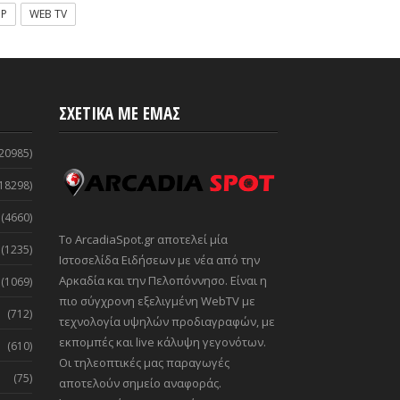
OP
WEB TV
ΣΧΕΤΙΚΑ ΜΕ ΕΜΑΣ
20985)
18298)
(4660)
Το ArcadiaSpot.gr αποτελεί μία
(1235)
Ιστοσελίδα Ειδήσεων με νέα από την
Αρκαδία και την Πελοπόννησο. Είναι η
(1069)
πιο σύγχρονη εξελιγμένη WebTV με
(712)
τεχνολογία υψηλών προδιαγραφών, με
εκπομπές και live κάλυψη γεγονότων.
(610)
Οι τηλεοπτικές μας παραγωγές
(75)
αποτελούν σημείο αναφοράς.