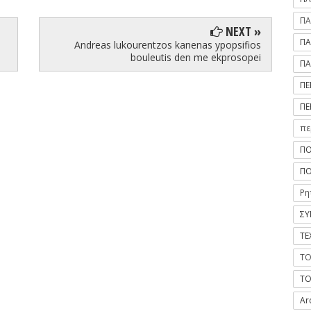
ΠΑ
NEXT »
ΠΑ
Andreas lukourentzos kanenas ypopsifios
bouleutis den me ekprosopei
ΠΑ
ΠΕ
ΠΕ
πε
ΠΟ
ΠΟ
Ρη
ΣΥ
ΤΕ
ΤΟ
ΤΟ
Ar