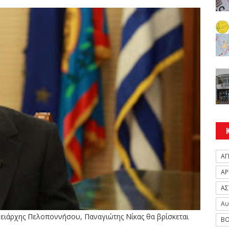
ΑΓ
ΑΡ
ΑΣ
Αυ
ερειάρχης Πελοποννήσου, Παναγιώτης Νίκας θα βρίσκεται
ΒΟ