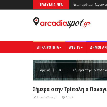
ΤΕΛΕΥΤΑΙΑ ΝΕΑ
Νέα παράταση λίγων ω
ΕΠΙΚΑΙΡΟΤΗΤΑ
WEB TV
ΔΗΜΟΙ ΑΡ
Αρχική
TOP
Σήμερα στην Τρίπολη ο
Σήμερα στην Τρίπολη ο Παναγ
ArcadiaSpot.gr
11:49