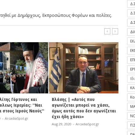
Δ.
Δ.
τηθεί με Δημάρχους, Εκπροσώπους Φορέων και πολίτες.
Δ.
Δ
ΕΚ
ΕΚ
ΕΠ
ΕΡ
Ιδ
ΚΑ
Κο
ίτης Γόρτυνος και
Βλάσης | «Αυτός που
Χριστο
εως Ιερεμίας: ''Ναι
αγωνίζεται μπορεί να χάσει,
αγώνα
ΜΑ
 στους Ιερούς Ναούς''
όμως αυτός που δεν αγωνίζεται
δύσκολ
έχει ήδη χάσει»
σημαντ
ΝΟ
-
ArcadiaSpot.gr
Aug 29, 2020
-
ArcadiaSpot.gr
Aug 29, 
Π.
ΠΑ