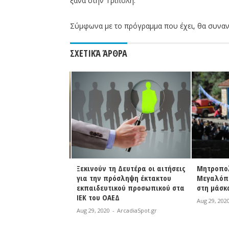
ξανά στην Τρίπολη.
Σύμφωνα με το πρόγραμμα που έχει, θα συναν
ΣΧΕΤΙΚΆ ΆΡΘΡΑ
ύμης: «Στον πρώτο
Ξεκινούν τη Δευτέρα οι αιτήσεις
Μητροπολ
τείας μας, ήδη
για την πρόσληψη έκτακτου
Μεγαλόπολ
ράγματα που είχαν
εκπαιδευτικού προσωπικού στα
στη μάσκα
ητοποιηθεί»
ΙΕΚ του ΟΑΕΔ
Aug 29, 2020
rcadiaSpot.gr
Aug 29, 2020
-
ArcadiaSpot.gr