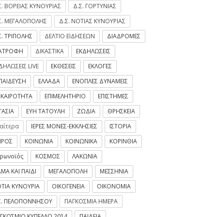
Σ. ΒΟΡΕΙΑΣ ΚΥΝΟΥΡΙΑΣ
Δ.Σ. ΓΟΡΤΥΝΙΑΣ
Σ. ΜΕΓΑΛΟΠΟΛΗΣ
Δ.Σ. ΝΟΤΙΑΣ ΚΥΝΟΥΡΙΑΣ
Σ. ΤΡΙΠΟΛΗΣ
ΔΕΛΤΙΟ ΕΙΔΗΣΕΩΝ
ΔΙΑΔΡΟΜΕΣ
ΙΑΤΡΟΦΗ
ΔΙΚΑΣΤΙΚΑ
ΕΚΔΗΛΩΣΕΙΣ
ΔΗΛΩΣΕΙΣ LIVE
ΕΚΘΕΣΕΙΣ
ΕΚΛΟΓΕΣ
ΠΑΙΔΕΥΣΗ
ΕΛΛΑΔΑ
ΕΝΟΠΛΕΣ ΔΥΝΑΜΕΙΣ
ΙΚΑΙΡΟΤΗΤΑ
ΕΠΙΜΕΛΗΤΗΡΙΟ
ΕΠΙΣΤΗΜΕΣ
ΓΑΣΙΑ
ΕΥΗ ΤΑΤΟΥΛΗ
ΖΩΔΙΑ
ΘΡΗΣΚΕΙΑ
ιαίτερα
ΙΕΡΕΣ ΜΟΝΕΣ-ΕΚΚΛΗΣΙΕΣ
ΙΣΤΟΡΙΑ
ΙΡΟΣ
ΚΟΙΝΩΝΙΑ
ΚΟΙΝΩΝΙΚΑ
ΚΟΡΙΝΘΙΑ
ρωνοϊός
ΚΟΣΜΟΣ
ΛΑΚΩΝΙΑ
ΜΑ ΚΑΙ ΠΑΙΔΙ
ΜΕΓΑΛΟΠΟΛΗ
ΜΕΣΣΗΝΙΑ
ΤΙΑ ΚΥΝΟΥΡΙΑ
ΟΙΚΟΓΕΝΕΙΑ
ΟΙΚΟΝΟΜΙΑ
Σ. ΠΕΛΟΠΟΝΝΗΣΟΥ
ΠΑΓΚΟΣΜΙΑ ΗΜΕΡΑ
ΓΚΟΣΜΙΟ ΚΥΠΕΛΛΟ 2014
ΠΑΙΔΕΙΑ