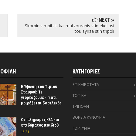
Aug 29, 
NEXT »
Skorpinis mpitsis kai matzouranis stin ekdilosi
tou syriza stin tripoli
ΟΦΙΛΗ
ΚΑΤΗΓΟΡΙΕΣ
ΕΠΙΚΑΙΡΟΤΗΤΑ
(
Η Υψωση του Τιμίου
Σταυρού: Τι
ΤΟΠΙΚΑ
(
γιορτάζουμε - Γιατί
μοιράζεται βασιλικός
ΤΡΙΠΟΛΗ
ΒΟΡΕΙΑ ΚΥΝΟΥΡΙΑ
Οι πληρωμές ΚΕΑ και
επιδόματος παιδιού
ΓΟΡΤΥΝΙΑ
18:21