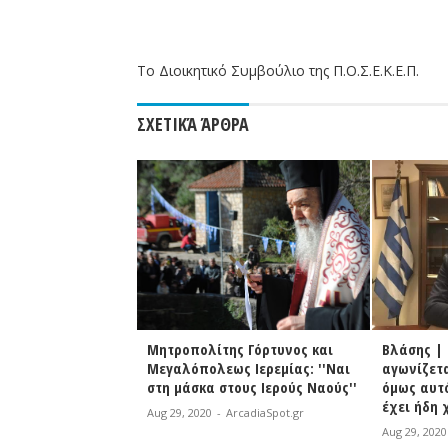
Το Διοικητικό Συμβούλιο της Π.Ο.Σ.Ε.Κ.Ε.Π.
ΣΧΕΤΙΚΆ ΆΡΘΡΑ
Δευτέρα οι αιτήσεις
Μητροπολίτης Γόρτυνος και
Βλάσης |
σληψη έκτακτου
Μεγαλόπολεως Ιερεμίας: ''Ναι
αγωνίζετα
ού προσωπικού στα
στη μάσκα στους Ιερούς Ναούς''
όμως αυτ
έχει ήδη 
Aug 29, 2020
-
ArcadiaSpot.gr
rcadiaSpot.gr
Aug 29, 2020