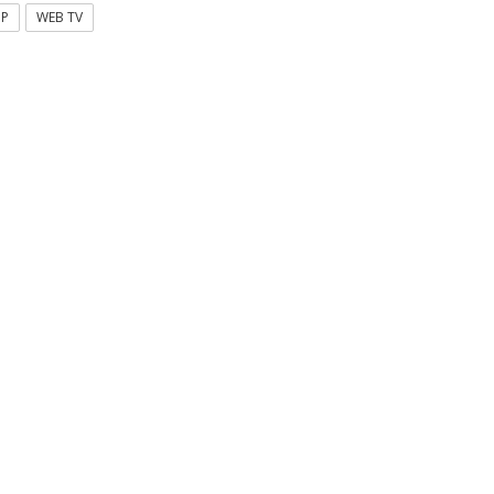
OP
WEB TV
Τρίπολης | Τα
λέσματα για την
ηψη προσωπικού σε
σίες καθαρισμού
κών μονάδων