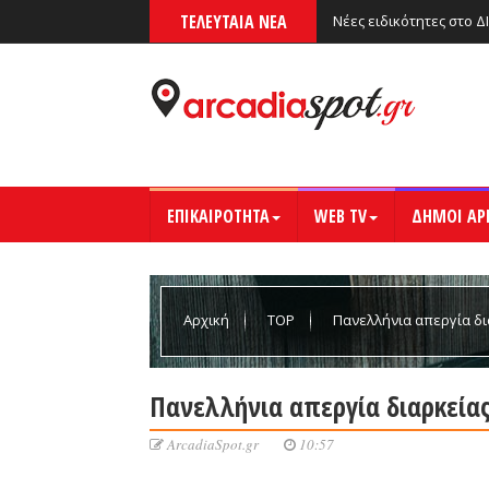
ΤΕΛΕΥΤΑΙΑ ΝΕΑ
Νέες ειδικότητες στο Δ
ΕΠΙΚΑΙΡΟΤΗΤΑ
WEB TV
ΔΗΜΟΙ ΑΡ
Αρχική
TOP
Πανελλήνια απεργία δι
Πανελλήνια απεργία διαρκεία
ArcadiaSpot.gr
10:57