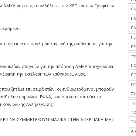
ών ΑΜΚΑ για τους υπαλλήλους των ΚΕΠ και των Γραφείων
ΠΑ
ΠΑ
ΠΑ
φερόμενο:
ΠΕ
ια την εκ νέου ομαλή διεξαγωγή της διαδικασίας για την
ΠΕ
πε
ΠΟ
ι εγκυκλίων οδηγιών για την απόδοση ΑΜΚΑ δυσχεραίνει
ανέφικτη την εκτέλεση των καθηκόντων μας.
ΠΟ
Ρη
ις που ζητάμε επί σειρά ετών, οι ενδιαφερόμενοι μπορούν
ΣΥ
καθ’ ύλην αρμόδιου ΕΦΚΑ, τον οποίο εποπτεύει το
ΤΕ
ι Κοινωνικής Αλληλεγγύης.
ΤΟ
ΚΕΠ ΝΑ ΣΥΜΜΕΤΕΧΟΥΝ ΜΑΖΙΚΑ ΣΤΗΝ ΑΠΕΡΓΙΑΚΗ ΜΑΣ
ΤΟ
Ar