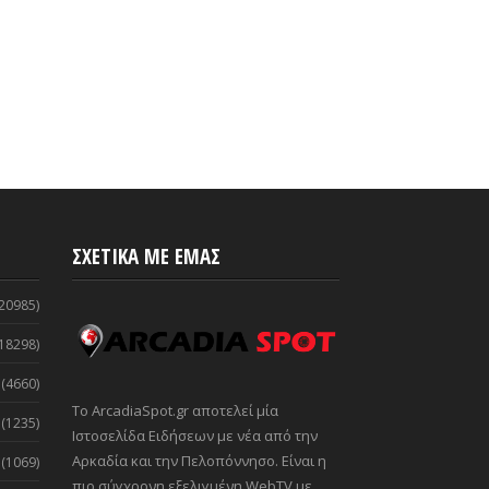
2020
-
ArcadiaSpot.gr
ΣΧΕΤΙΚΑ ΜΕ ΕΜΑΣ
20985)
18298)
(4660)
Το ArcadiaSpot.gr αποτελεί μία
(1235)
Ιστοσελίδα Ειδήσεων με νέα από την
Αρκαδία και την Πελοπόννησο. Είναι η
(1069)
πιο σύγχρονη εξελιγμένη WebTV με