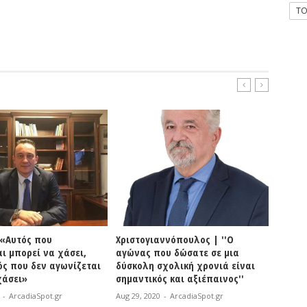
T
 «Αυτός που
Χριστογιαννόπουλος | ''Ο
Δήμος 
ι μπορεί να χάσει,
αγώνας που δώσατε σε μια
αποτε
ός που δεν αγωνίζεται
δύσκολη σχολική χρονιά είναι
πρόσλ
χάσει»
σημαντικός και αξιέπαινος''
υπηρε
σχολι
-
ArcadiaSpot.gr
Aug 29, 2020
-
ArcadiaSpot.gr